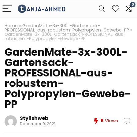
0
Home
»
GardenMate-3x-300L-Gartensack-
PROFESSIONAL-aus-robustem-Polypropylen-Gewebe-PP
»
GardenMate-3x-300L-Gartensack-PROFESSIONAL-aus-
robustem-Polypropylen-Gewebe-PP
GardenMate-3x-300L-
Gartensack-
PROFESSIONAL-aus-
robustem-
Polypropylen-Gewebe-
PP
Stylishweb
5
Views
December 9, 2021