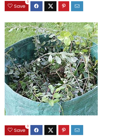
0
Save
0
Save