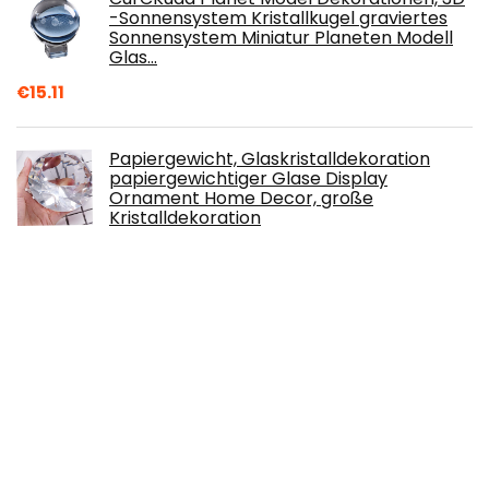
-Sonnensystem Kristallkugel graviertes
Sonnensystem Miniatur Planeten Modell
Glas…
€
15.11
Papiergewicht, Glaskristalldekoration
papiergewichtiger Glase Display
Ornament Home Decor, große
Kristalldekoration
€
12.29
int!rend Aquarellpapier A6 300g - 60 Blatt
Aquarellblock inkl. Wassertankpinsel -
Papierblock für Aquarell Zeichnen…
€
11.99
Joejis 60 holzstäbchen Stück lange
Rundhölzer unbehandeltes Bambusholz