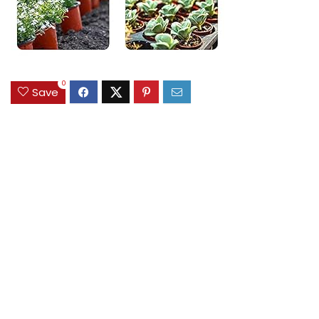
0
Save