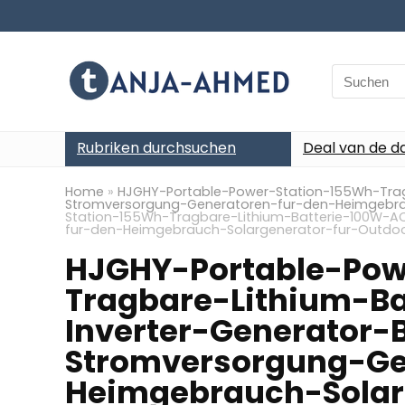
Search
for:
Rubriken durchsuchen
Deal van de d
Home
»
HJGHY-Portable-Power-Station-155Wh-Trag
Stromversorgung-Generatoren-fur-den-Heimgebra
Station-155Wh-Tragbare-Lithium-Batterie-100W-A
fur-den-Heimgebrauch-Solargenerator-fur-Outdoo
HJGHY-Portable-Pow
Tragbare-Lithium-B
Inverter-Generator-
Stromversorgung-Ge
Heimgebrauch-Solar