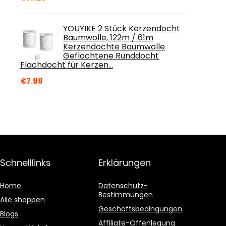
YOUYIKE 2 Stück Kerzendocht
Baumwolle, 122m / 61m
Kerzendochte Baumwolle
Geflochtene Runddocht
Flachdocht für Kerzen…
€
7.99
Schnelllinks
Erklärungen
Home
Datenschutz-
Bestimmungen
Alle shoppen
Geschäftsbedingungen
Blogs
Affiliate-Offenlegung