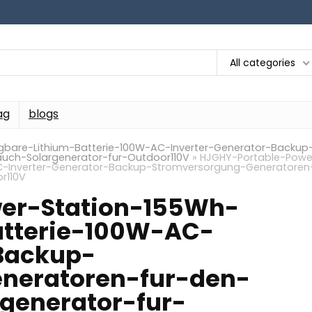
All categories
ag
blogs
bare-Lithium-Batterie-100W-AC-Inverter-Generator-Backup
uch-Solargenerator-fur-Outdoor110V
»
HJGHY-Portable-Powe
C-Inverter-Generator-Backup-Stromversorgung-Generatoren
r110V
er-Station-155Wh-
atterie-100W-AC-
Backup-
neratoren-fur-den-
generator-fur-