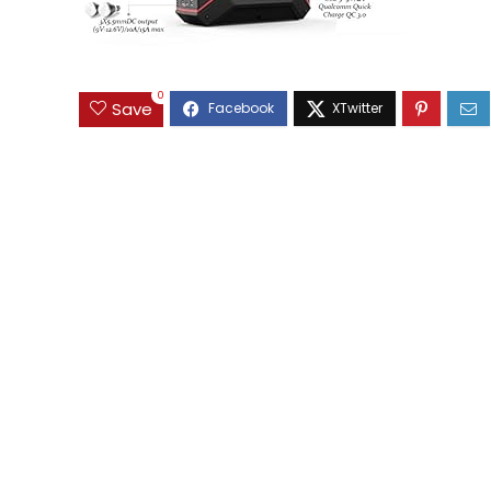
0
Save