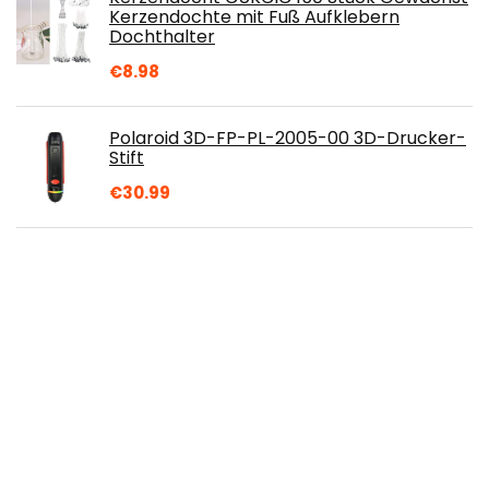
Kerzendochte mit Fuß Aufklebern
Dochthalter
€
8.98
Polaroid 3D-FP-PL-2005-00 3D-Drucker-
Stift
€
30.99
TOSSPER Kerze Warnmarke 500
Teile/Rollen Kerze Jar Container
Aufkleber wasserdichte Wachs
Schmelzsicherheit Etikett…
€
9.58
Mini Hot Glue Gun Heißklebepistole ,
Klebepistole mit 50 Heißklebesticks
Klebesticks,Schmelzende Klebepistole Set
für…