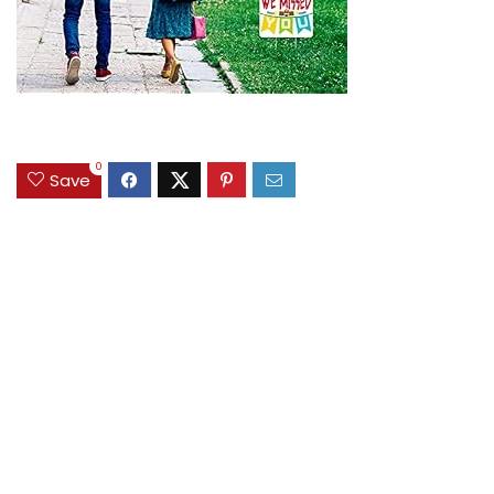
0
Save