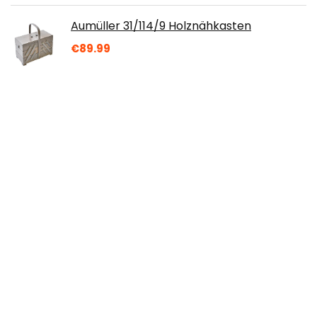
Aumüller 31/114/9 Holznähkasten
€
89.99
alles-meine.de GmbH 2 TLG. Nähkorb
groß - mit Einsatz und Nadelkissen -
Punkte grün weiß gepunktet Stoff - bunt…
€
45.99
Rayher 3102820 Färbtabletten für Wachs
und Kerzen-Gel, gelb, 2 cm ø, Btl. 3 Stück,
Kerzenwachs färben
€
5.39