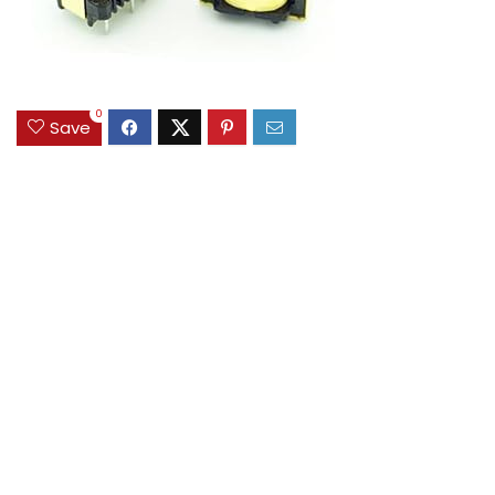
0
Save