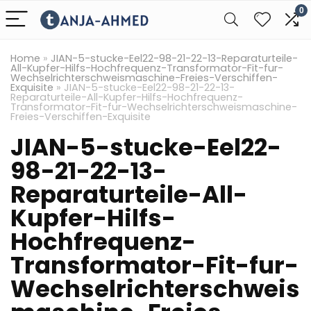
0
Home
»
JIAN-5-stucke-Eel22-98-21-22-13-Reparaturteile-
All-Kupfer-Hilfs-Hochfrequenz-Transformator-Fit-fur-
Wechselrichterschweismaschine-Freies-Verschiffen-
Exquisite
»
JIAN-5-stucke-Eel22-98-21-22-13-
Reparaturteile-All-Kupfer-Hilfs-Hochfrequenz-
Transformator-Fit-fur-Wechselrichterschweismaschine-
Freies-Verschiffen-Exquisite
JIAN-5-stucke-Eel22-
98-21-22-13-
Reparaturteile-All-
Kupfer-Hilfs-
Hochfrequenz-
Transformator-Fit-fur-
Wechselrichterschweis