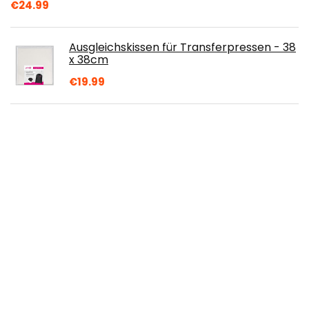
€
24.99
Ausgleichskissen für Transferpressen - 38
x 38cm
€
19.99
Kerze Farbstoff - Gelb - 27ml
€
3.77
Das große Buch der Holzarbeiten
€
9.99