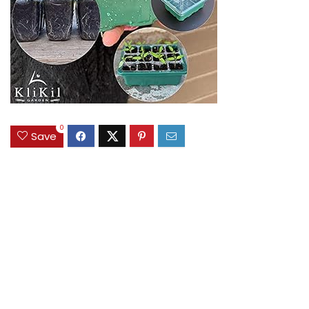
0
Save