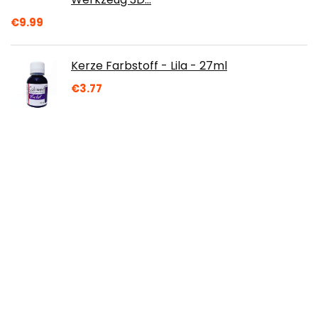
€
9.99
Kerze Farbstoff - Lila - 27ml
€
3.77
Matt PLA Filament 1.75mm, PRINSFIL
Filament 1.75 PLA, Filament-3D-
Druckmaterialien, 1 kg 1 Spool, Matt
Gipsweiß
€
19.99
DEHUA GarnBall Kerzenform DIY Silikon
Gießformen 3D Wollkugel Wollknäuel,
Silikonform Kerze Harz Seife Silikonform
für…
€
6.90