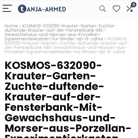
0
Home
»
KOSMOS-632090-Krauter-Garten-Zuchte-
duftende-Krauter-auf-der-Fensterbank-Mit-
Gewachshaus-und-Morser-aus-Porzellan-
Experimentierkasten-fur-Kinder-ab-6-Jahre
»
KOSMOS-
632090-Krauter-Garten-Zuchte-duftende-Krauter-auf-
der-Fensterbank-Mit-Gewachshaus-und-Morser-aus-
Porzellan-Experimentierkasten-fur-Kinder-ab-6-Jahre
KOSMOS-632090-
Krauter-Garten-
Zuchte-duftende-
Krauter-auf-der-
Fensterbank-Mit-
Gewachshaus-und-
Morser-aus-Porzellan-