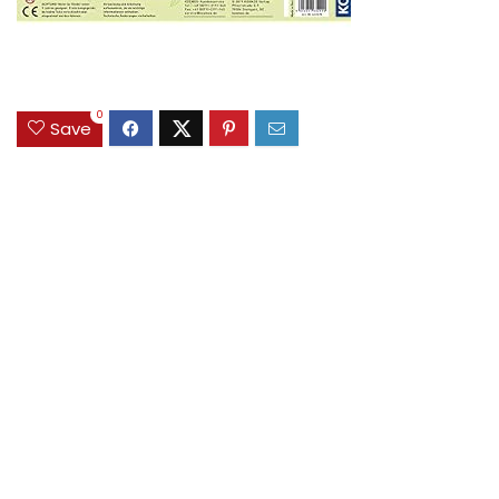
0
Save