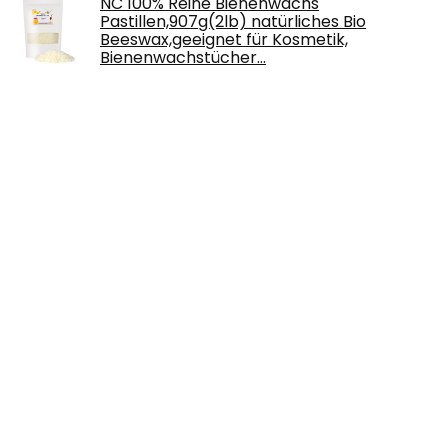
NC 100% Reine Bienenwachs
Pastillen,907g(2lb) natürliches Bio
Beeswax,geeignet für Kosmetik,
Bienenwachstücher…
€
19.99
Graine Créative Aroma für Kerze 27 ml -
Vanille
€
6.80
Daler Rowney Papierblock, feine Körnung,
schwer, A3, 200 g, 30 Blatt
€
12.85