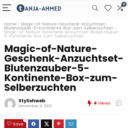
0
Home
»
Magic-of-Nature-Geschenk-Anzuchtset-
Blutenzauber-5-Kontinente-Box-zum-Selberzuchten
»
Magic-of-Nature-Geschenk-Anzuchtset-Blutenzauber-
5-Kontinente-Box-zum-Selberzuchten
Magic-of-Nature-
Geschenk-Anzuchtset-
Blutenzauber-5-
Kontinente-Box-zum-
Selberzuchten
Stylishweb
4
Views
December 9, 2021
0
Save