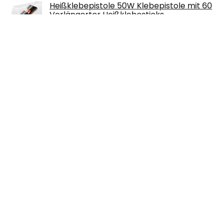
Heißklebepistole 50W Klebepistole mit 60
Verlängerter Heißklebesticks
7mm*150mm = 90pcs 7mm*100mm
Transparente…
€
16.99
2 Stück Kerzen Gießform
Weihnachtskerzenform Weihnacht
Kerzenform Silikon DIY Silikonform für
Kerzenherstellung, DIY…
€
14.99
EMAKO Nähkasten Nähbox Nähkiste mit 5
Fächern Nähkästchen Kiefernholz 30 x
18,5 cm
€
27.99