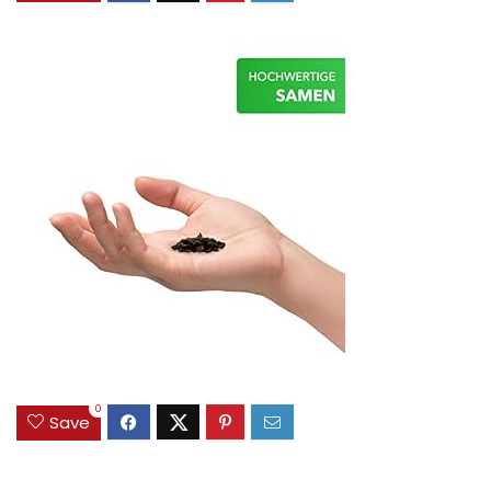
0
Save