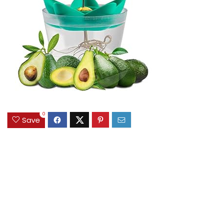
0
Save