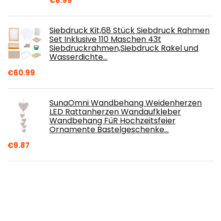
€
8.99
Siebdruck Kit,68 Stück Siebdruck Rahmen
Set Inklusive 110 Maschen 43t
Siebdruckrahmen,Siebdruck Rakel und
Wasserdichte…
€
60.99
SunaOmni Wandbehang Weidenherzen
LED Rattanherzen Wandaufkleber
Wandbehang FüR Hochzeitsfeier
Ornamente Bastelgeschenke…
€
9.87
HolzWerken Die besten Drechselprojekte:
Vom Kreisel bis zur Manta-Dose – 18
Projekte von einfach bis exzentrisch
€
22.00