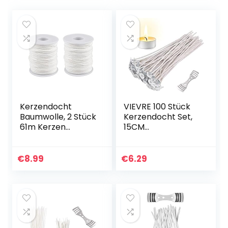
Kerzendocht
VIEVRE 100 Stück
Baumwolle, 2 Stück
Kerzendocht Set,
61m Kerzen
15CM
Dochten,
Kerzendochte für
Kerzendocht
Kerzen mit
Rauchfrei
Kerzendocht
€
8.99
€
6.29
Geflochtene
zentriergerät,
Flachdocht
Rauchfrei
Runddocht für die…
Kerzendocht…