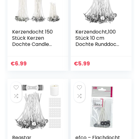
Kerzendocht 150
Kerzendocht,100
Stück Kerzen
Stück 10 cm
Dochte Candle
Dochte Runddocht
Wick in 3
Teelichtdochte
Verschiedenen
mit Fuß Gewachst
Größen für die
Kerzendochte
€
6.99
€
5.99
Kerzenherstellung
Kerzen Dochte
Kerze DIY(90
Candle Wick für…
mm,150…
Reastar
efco – Flachdocht