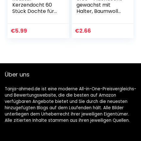
Kerzendocht 60
gewachst mit
Stück Dochte für
Halter, Baumwolle,
Kerzen,
weiß, 3 X 14 X
Kerzendochte für
10 cm, 10 Stück
Kerzen mit 60
€
5.99
€
2.66
Kerzendocht
Aufkleber und 1
Dochthalter…
Über uns
Tanja-ahmed.de ist eine moderne All-in-One-Preisvergleichs-
und Bewertungswebsite, die die besten auf Amazon
verfügbaren Angebote bietet und Sie durch die neuesten
hinzugefügten Blogs auf dem Laufenden hält. Alle Bilder
unterliegen dem Urheberrecht ihrer jeweiligen Eigentümer.
Alle zitierten Inhalte stammen aus ihren jeweiligen Quellen.