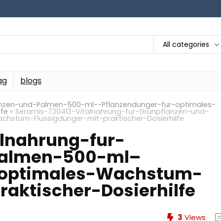
All categories
ag
blogs
anzen-und-Palmen-500-ml--Pflanzendunger-fur-optimales-
lfe
»
Seramis-730413-Vitalnahrung-fur-Grunpflanzen-und-
hstum-Flussigdunger-mit-praktischer-Dosierhilfe
lnahrung-fur-
Palmen-500-ml–
-optimales-Wachstum-
raktischer-Dosierhilfe
3
Views