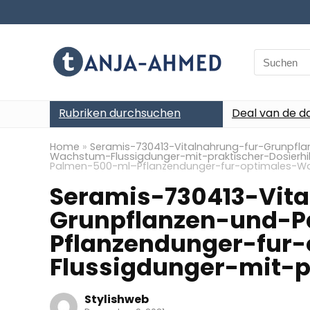
Search
for:
Rubriken durchsuchen
Deal van de d
Home
»
Seramis-730413-Vitalnahrung-fur-Grunpfl
Wachstum-Flussigdunger-mit-praktischer-Dosierhi
Palmen-500-ml–Pflanzendunger-fur-optimales-Wac
Seramis-730413-Vita
Grunpflanzen-und-
Pflanzendunger-fur
Flussigdunger-mit-p
Stylishweb