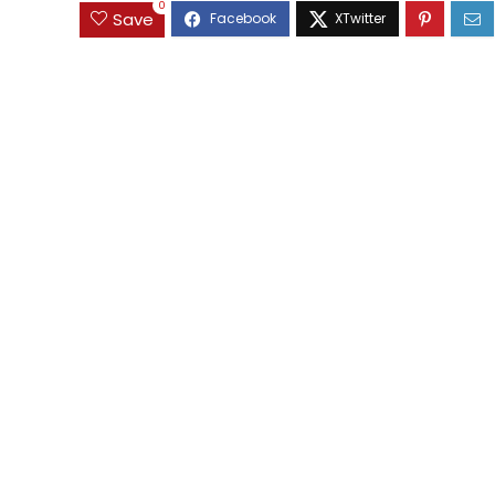
0
Save