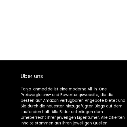
Über uns
Tanja-ahmed.de ist eine moderne All-in-One-
Preisvergleichs- und Bewertungswebsite, die die
besten auf Amazon verfügbaren Angebote bietet und
Sie durch die neuesten hinzugefügten Blogs auf dem
Laufenden hält. Alle Bilder unterliegen dem
Urheberrecht ihrer jeweiligen Eigentümer. Alle zitierten
Inhalte stammen aus ihren jeweiligen Quellen.