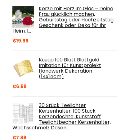
Kerze mit Herz im Glas – Deine
Frau glücklich machen,
Geburtstag oder Hochzeitstag
Geschenk oder Deko für Ihr
Heim, I…
€
19.99
Kuuqa 100 Blatt Blattgold
Imitation für Kunstprojekt
Handwerk Dekoration
(14x14cm)
€
6.69
30 Stück Teelichter
Kerzenhalter, 100 Stück
Kerzendochte, Kunststoff
Teelichtbecher Kerzenhalter,
Wachsschmelz Dosen…
€
7.88