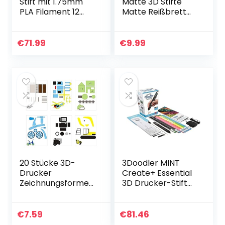
Stift mit 1.75mm
Matte 3D Stifte
PLA Filament 12
Matte Reißbrett
Farben Set, Jede
mit Multi-förmigen
Farbe 3M, 3D Stift
Grundlegende
Set für Doodling,
Vorlage Kunst
€
71.99
€
9.99
Basteln, Malen…
Liefert Werkzeug
3D…
20 Stücke 3D-
3Doodler MINT
Drucker
Create+ Essential
Zeichnungsformen
3D Drucker-Stift
Papierschablonen
3mm
für 3D-Druckstift
40 Cartoon-
€
7.59
€
81.46
Muster für Kinder