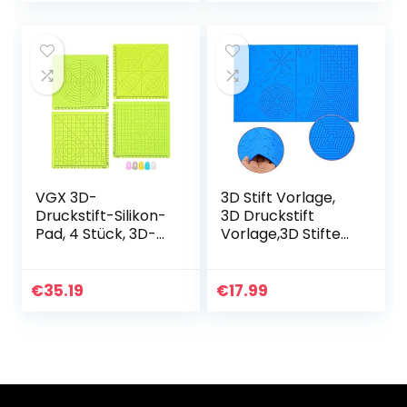
DIY Malerei…
VGX 3D-
3D Stift Vorlage,
Druckstift-Silikon-
3D Druckstift
Pad, 4 Stück, 3D-
Vorlage,3D Stifte
Druckstift, Silikon-
Matte,große
Pad, grün,
Matte (45CM x
Kopierbrett,
28cm,thick:3.5mm
€
35.19
€
17.99
weiche Matte,
) mit Tiermuster
Zeichenwerkzeug
hilfreich…
mit…