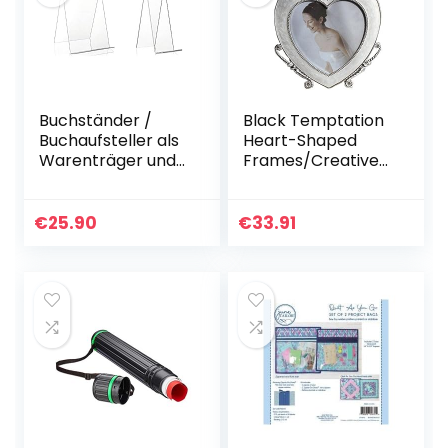
Buchständer /
Black Temptation
Buchaufsteller als
Heart-Shaped
Warenträger und
Frames/Creative
Schrägsteller im
Photo/Album
DIN A4 Format aus
Frame/Kinderbilde
original PLEXIGLAS
rrahmen-Weiß-2
€
25.90
€
33.91
& Schrägsteller…