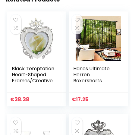
Black Temptation
Hanes Ultimate
Heart-Shaped
Herren
Frames/Creative
Boxershorts
Photo/Album
Ultimate Big
Frame/Kinderbilde
Tartan 2er-Pack
rrahmen-Weiß
€
38.38
€
17.25