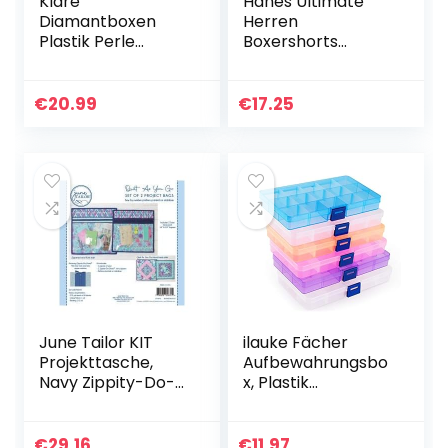
Klare
Hanes Ultimate
Diamantboxen
Herren
Plastik Perle
Boxershorts
Speicher Behälter
Ultimate Big
Set mit 30 Stücke
Tartan 2er-Pack
Vorratsgläser
€
20.99
€
17.25
Diamant Malerei
Zubehör Kasten…
June Tailor KIT
ilauke Fächer
Projekttasche,
Aufbewahrungsbo
Navy Zippity-Do-
x, Plastik
Done(TM)
Aufbewahrungsbo
x in 5 Farben
Sortierbox
€
29.16
€
11.97