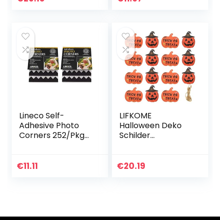
Sortimentsboxen
Einstellbar Fächer
für…
Lineco Self-
LIFKOME
Adhesive Photo
Halloween Deko
Corners 252/Pkg-
Schilder
Black .5″
Dekoration
Haustür Kürbi
Türschilder 20pcs
€
11.11
€
20.19
Holzschild zum
Aufhängen
Türschild
Wandschild…