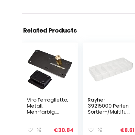
Related Products
Viro Ferroglietto,
Rayher
Metall,
39215000 Perlen
Mehrfarbig,
Sortier-/Multifun
Einheitsgröße
ktionsbox,
Aufbewahrung
für bis zu 42
€
30.84
€
8.61