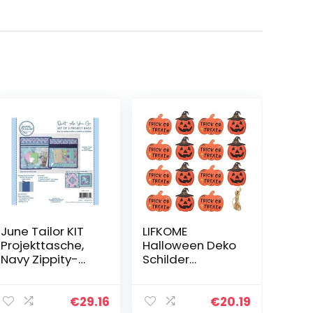
June Tailor KIT
LIFKOME
Projekttasche,
Halloween Deko
Navy Zippity-
Schilder
Do-Done(TM)
Dekoration
Haustür Kürbi
Türschilder
€
29.16
€
20.19