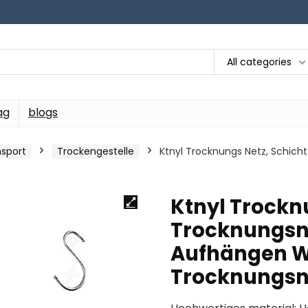
All categories
ag
blogs
sport
Trockengestelle
Ktnyl Trocknungs Netz, Schic
Ktnyl Trockn
Trocknungsne
Aufhängen W
Trocknungsne