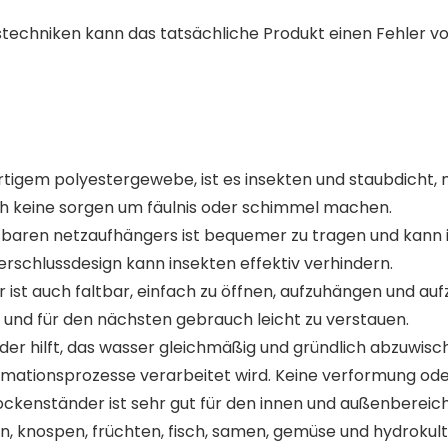
stechniken kann das tatsächliche Produkt einen Fehler v
igem polyestergewebe, ist es insekten und staubdicht, mit 
ich keine sorgen um fäulnis oder schimmel machen.
altbaren netzaufhängers ist bequemer zu tragen und kann 
erschlussdesign kann insekten effektiv verhindern.
er ist auch faltbar, einfach zu öffnen, aufzuhängen und 
nd für den nächsten gebrauch leicht zu verstauen.
der hilft, das wasser gleichmäßig und gründlich abzuwisch
rmationsprozesse verarbeitet wird. Keine verformung oder 
ckenständer ist sehr gut für den innen und außenbereich 
n, knospen, früchten, fisch, samen, gemüse und hydrokult