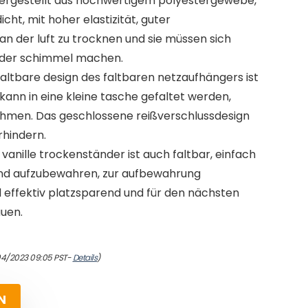
Hergestellt aus hochwertigem polyestergewebe,
icht, mit hoher elastizität, guter
t an der luft zu trocknen und sie müssen sich
 oder schimmel machen.
 faltbare design des faltbaren netzaufhängers ist
ann in eine kleine tasche gefaltet werden,
nehmen. Das geschlossene reißverschlussdesign
rhindern.
 vanille trockenständer ist auch faltbar, einfach
und aufzubewahren, zur aufbewahrung
ffektiv platzsparend und für den nächsten
auen.
04/2023 09:05 PST-
Details
)
N