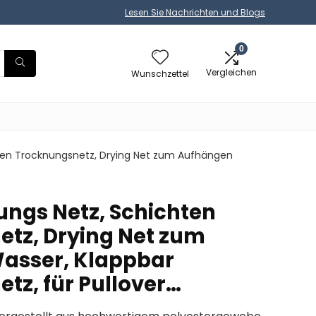
Lesen Sie Nachrichten und Blogs
0
Vergleichen
Wunschzettel
hten Trocknungsnetz, Drying Net zum Aufhängen
ungs Netz, Schichten
tz, Drying Net zum
asser, Klappbar
tz, für Pullover…