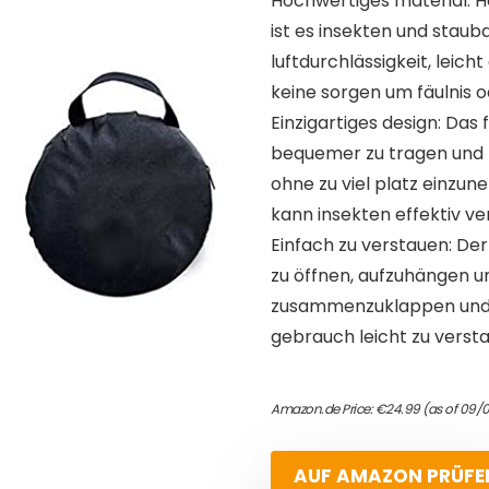
Hochwertiges material: 
ist es insekten und staubd
luftdurchlässigkeit, leich
keine sorgen um fäulnis
Einzigartiges design: Das
bequemer zu tragen und k
ohne zu viel platz einzu
kann insekten effektiv ve
Einfach zu verstauen: Der
zu öffnen, aufzuhängen 
zusammenzuklappen und e
gebrauch leicht zu verst
Amazon.de Price:
€
24.99
(as of 09/
AUF AMAZON PRÜFE