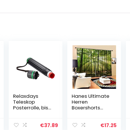
Relaxdays
Hanes Ultimate
Teleskop
Herren
Posterrolle, bis
Boxershorts
Größe A0,
Ultimate Big
verstellbarer
Tartan 2er-Pack
Tragegurt,
€
37.89
€
17.25