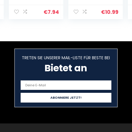
Handwerk
Quadratisch
Stöcke Kleine
Holzbau Stöcke
€
7.94
€
10.99
Bambusstäbe
zum Basteln,
Bastelstäbe
Runder…
TRETEN SIE UNSERER MAIL-LISTE FÜR BESTE BEI
Bietet an