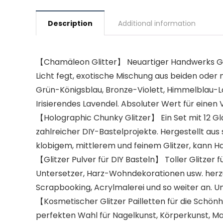
Description
Additional information
【Chamäleon Glitter】 Neuartiger Handwerks Glit
Licht fegt, exotische Mischung aus beiden oder
Grün-Königsblau, Bronze-Violett, Himmelblau-Lave
Irisierendes Lavendel. Absoluter Wert für einen 
【Holographic Chunky Glitzer】 Ein Set mit 12 Gläs
zahlreicher DIY-Bastelprojekte. Hergestellt au
klobigem, mittlerem und feinem Glitzer, kann Ha
【Glitzer Pulver für DIY Basteln】 Toller Glitz
Untersetzer, Harz-Wohndekorationen usw. herzus
Scrapbooking, Acrylmalerei und so weiter an. Un
【Kosmetischer Glitzer Pailletten für die Schönh
perfekten Wahl für Nagelkunst, Körperkunst, Ma