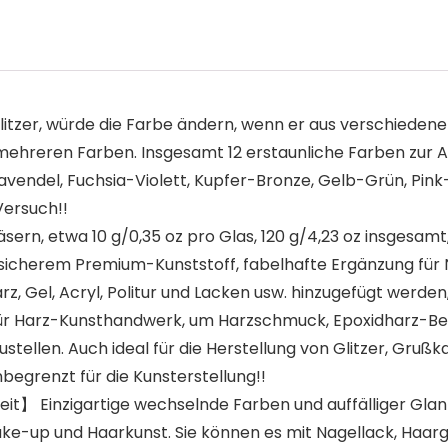
zer, würde die Farbe ändern, wenn er aus verschiedene
 mehreren Farben. Insgesamt 12 erstaunliche Farben zur 
ndel, Fuchsia-Violett, Kupfer-Bronze, Gelb-Grün, Pink-Lil
Versuch!!
ern, etwa 10 g/0,35 oz pro Glas, 120 g/4,23 oz insgesamt, 
s sicherem Premium-Kunststoff, fabelhafte Ergänzung für 
rz, Gel, Acryl, Politur und Lacken usw. hinzugefügt werde
er für Harz-Kunsthandwerk, um Harzschmuck, Epoxidharz-B
tellen. Auch ideal für die Herstellung von Glitzer, Gru
begrenzt für die Kunsterstellung!!
eit】 Einzigartige wechselnde Farben und auffälliger Glan
ke-up und Haarkunst. Sie können es mit Nagellack, Haarg