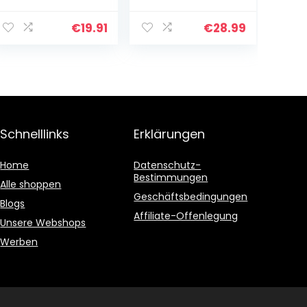
Künstlerpapiere,
White, medium
€
19.91
€
28.99
Schnelllinks
Erklärungen
Home
Datenschutz-
Bestimmungen
Alle shoppen
Geschäftsbedingungen
Blogs
Affiliate-Offenlegung
Unsere Webshops
Werben