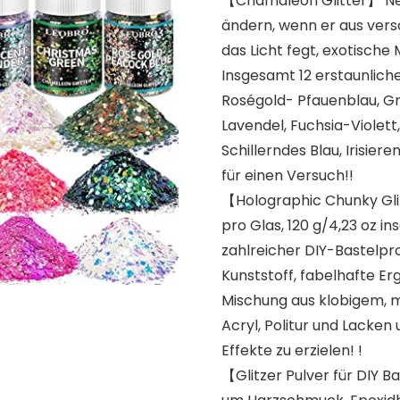
【Chamäleon Glitter】 Neu
ändern, wenn er aus ver
das Licht fegt, exotisch
Insgesamt 12 erstaunlich
Roségold- Pfauenblau, Gr
Lavendel, Fuchsia-Violett
Schillerndes Blau, Irisier
für einen Versuch!!
【Holographic Chunky Glitz
pro Glas, 120 g/4,23 oz in
zahlreicher DIY-Bastelpr
Kunststoff, fabelhafte Er
Mischung aus klobigem, mi
Acryl, Politur und Lacke
Effekte zu erzielen! !
【Glitzer Pulver für DIY B