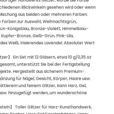
artiger Handwerks Glitzer, würde die Farbe
schiedenen Blickwinkeln gesehen wird oder wenn
e Mischung aus beiden oder mehreren Farben.
e Farben zur Auswahl, Weihnachtsgrün,
ün-Königsblau, Bronze-Violett, Himmelblau-
, Kupfer-Bronze, Gelb-Grün, Pink-Lila,
endes Weiß, Irisierendes Lavendel. Absoluter Wert
er】 Ein Set mit 12 Gläsern, etwa 10 g/0,35 oz
sgesamt, unterstützt Sie bei der Fertigstellung
ojekte. Hergestellt aus sicherem Premium-
gänzung für Nägel, Gesicht, Körper, Haare usw.
ttlerem und feinem Glitzer, kann Harz, Gel,
n usw. hinzugefügt werden, um wunderschöne
asteln】 Toller Glitzer für Harz-Kunsthandwerk,