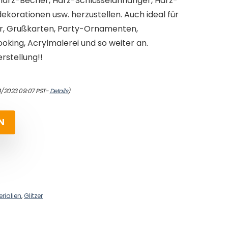
arz-Becher, Harz-Schlüsselanhänger, Harz-
korationen usw. herzustellen. Auch ideal für
zer, Grußkarten, Party-Ornamenten,
king, Acrylmalerei und so weiter an.
rstellung!!
4/2023 09:07 PST-
Details
)
N
rialien
,
Glitzer