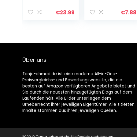
Rundhölzer
unbehandeltes
Bambusholz
€
23.99
€
7.88
Holzstab
Bastelhölzer
Basteln
Bastelbedarf (6
mm…
Über uns
Tanja-ahmed.de ist eine moderne All-in-One-
Preisvergleichs- und Bewertungswebsite, die die
besten auf Amazon verfügbaren Angebote bietet und
Sie durch die neuesten hinzugefügten Blogs auf dem
Laufenden hält. Alle Bilder unterliegen dem
Urheberrecht ihrer jeweiligen Eigentümer. Alle zitierten
Inhalte stammen aus ihren jeweiligen Quellen.
2022 © Tanja-ahmed.de Alle Rechte vorbehalten