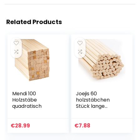
Related Products
Mendi 100
Joejis 60
Holzstäbe
holzstäbchen
quadratisch
Stück lange
Rundhölzer
unbehandeltes
Bambusholz
€
28.99
€
7.88
Holzstab
Bastelhölzer