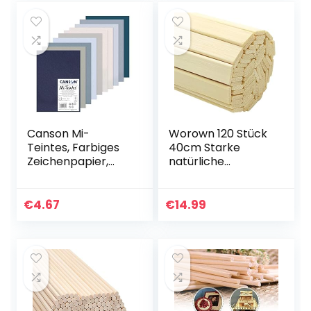
Basteln
Bastelbedarf (6
mm…
Canson Mi-
Worown 120 Stück
Teintes, Farbiges
40cm Starke
Zeichenpapier,
natürliche
160gsm, 98lb,
Bambusstäbchen,
Bogen, A4-
Holz-Bastelsticks,
21×29,7cm,
Extra lange
€
4.67
€
14.99
Packung, 10 kühle
Stöcke, Holzleisten
Töne, 10 Bögen…
für…