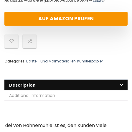
Amazon.de Price:
€
19.91
(as of 09/04/2023 09:05 PST-
Details
)
AUF AMAZON PRÜFEN
Categories:
Bastel- und Malmaterialien
,
Künstlerpapier
Description
Additional information
Ziel von Hahnemuhle ist es, den Kunden viele