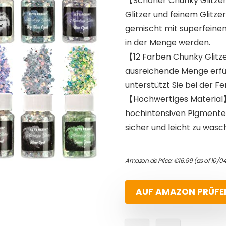
【Schöner Chunky Glitzer
Glitzer und feinem Glitze
gemischt mit superfeinem
in der Menge werden.
【12 Farben Chunky Glitzer
ausreichende Menge erfüll
unterstützt Sie bei der Fe
【Hochwertiges Material】D
hochintensiven Pigmenten
sicher und leicht zu wasc
Amazon.de Price:
€
16.99
(as of 10/0
AUF AMAZON PRÜFE