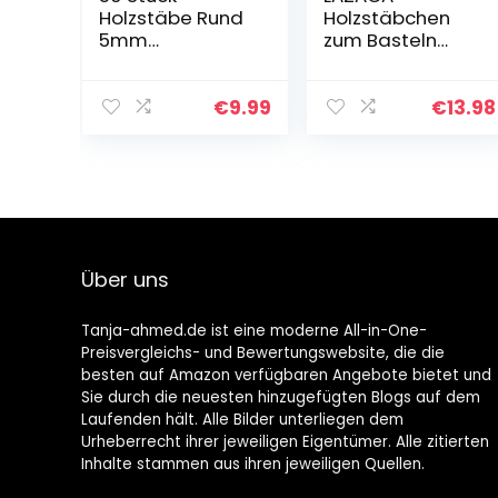
Holzstäbe Rund
Holzstäbchen
5mm
zum Basteln
Bambusstäbe
Zweige
zum Basteln
Handwerk Log
30CM
Sticks 50PCS
€
9.99
€
13.98
Bastelholzstäbe
Natürliche
Unbehandeltes
Baumrinde
Holz Holzstab für
Rustikale
DIY, Holzarbeit…
Wohnkultur DIY
(Länge…
Über uns
Tanja-ahmed.de ist eine moderne All-in-One-
Preisvergleichs- und Bewertungswebsite, die die
besten auf Amazon verfügbaren Angebote bietet und
Sie durch die neuesten hinzugefügten Blogs auf dem
Laufenden hält. Alle Bilder unterliegen dem
Urheberrecht ihrer jeweiligen Eigentümer. Alle zitierten
Inhalte stammen aus ihren jeweiligen Quellen.