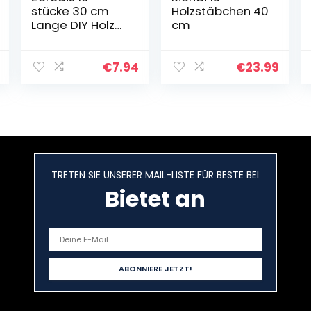
stücke 30 cm
Holzstäbchen 40
Lange DIY Holz
cm
Handwerk
Stöcke Kleine
Holzbau Stöcke
€
7.94
€
23.99
Bambusstäbe
zum Basteln,
Bastelstäbe
Runder…
TRETEN SIE UNSERER MAIL-LISTE FÜR BESTE BEI
Bietet an