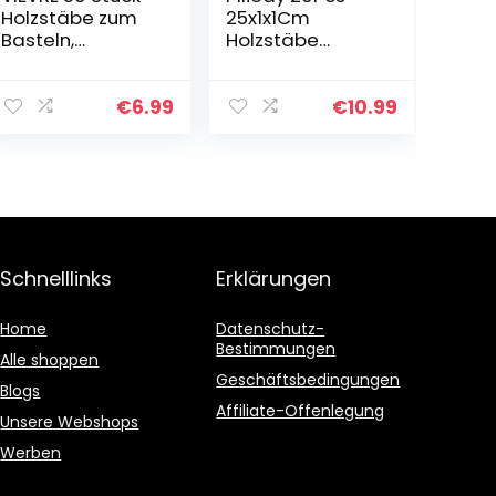
Holzstäbe zum
25x1x1Cm
Basteln,
Holzstäbe
Holzstäbchen
Quadratisch,
Rund, 20 cm, for
Quadratische
Crafts Dowels
Dübelstangen,
€
6.99
€
10.99
Craft Wood for
Unvollendete
Art Projects…
quadratische
Holzstiftstifte
für…
Schnelllinks
Erklärungen
Home
Datenschutz-
Bestimmungen
Alle shoppen
Geschäftsbedingungen
Blogs
Affiliate-Offenlegung
Unsere Webshops
Werben