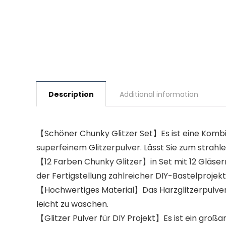
Description
Additional information
【Schöner Chunky Glitzer Set】Es ist eine Kombin
superfeinem Glitzerpulver. Lässt Sie zum strah
【12 Farben Chunky Glitzer】in Set mit 12 Gläsern
der Fertigstellung zahlreicher DIY-Bastelprojekt
【Hochwertiges Material】Das Harzglitzerpulver v
leicht zu waschen.
【Glitzer Pulver für DIY Projekt】Es ist ein groß