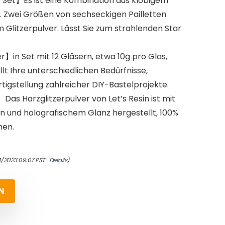
 Set】Es ist eine Kombination aus klobigem
r. Zwei Größen von sechseckigen Pailletten
 Glitzerpulver. Lässt Sie zum strahlenden Star
】in Set mit 12 Gläsern, etwa 10g pro Glas,
t Ihre unterschiedlichen Bedürfnisse,
rtigstellung zahlreicher DIY-Bastelprojekte.
as Harzglitzerpulver von Let’s Resin ist mit
 und holografischem Glanz hergestellt, 100%
hen.
4/2023 09:07 PST-
Details
)
N