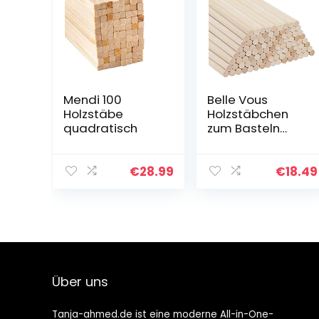
Mendi 100
Belle Vous
Holzstäbe
Holzstäbchen
quadratisch
zum Basteln
Natürlicher
Holzstab Rund
(100er Pack)
€
28.99
€
18.49
30cm Extra
Lange
Natürliche
Rundholz 6mm…
Über uns
Tanja-ahmed.de ist eine moderne All-in-One-