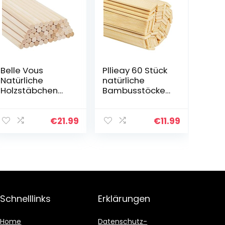
Belle Vous
Pllieay 60 Stück
Natürliche
natürliche
Holzstäbchen
Bambusstöcke
Rund (50 Stk.) –
Holz-
30 cm – Extra
Bastelstäbe
Langes
Extra Lange
€
21.99
€
11.99
Unbearbeitetes
Stöcke zum
12mm Rundstab
Basteln (39,9
Holz –
cm Länge x 0,9
Holzstäbe…
cm Breite…
Schnelllinks
Erklärungen
Home
Datenschutz-