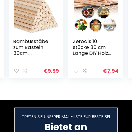
Bambusstäbe
Zerodis 10
zum Basteln
stücke 30 cm
30cm,
Lange DIY Holz
Bastelstäbe
Handwerk
Runder Stock, 55
Stöcke Kleine
Stück
Holzbau Stöcke
€
9.99
€
7.94
5mm/0.20inch
Bambusstäbe
Holz, Rundhölzer
zum Basteln,
zum Basteln,
Bastelstäbe
Hochwertige…
Runder…
TRETEN SIE UNSERER MAIL-LISTE FÜR BESTE BEI
Bietet an