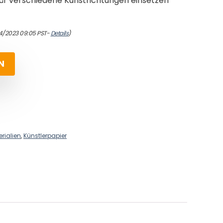
 für verschiedene Kunstrichtungen einsetzen
4/2023 09:05 PST-
Details
)
N
rialien
,
Künstlerpapier