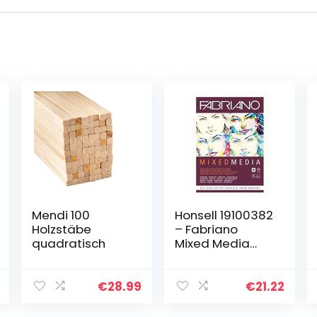
Mendi 100
Honsell 19100382
Holzstäbe
– Fabriano
quadratisch
Mixed Media
Künstlerpapier
Block, DIN A3, 40
Blatt 250 g/m²,
€
28.99
€
21.22
geeignet für
nasse und