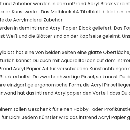
und Zubehör werden in dem int!rend Acryl Block vereint
einer Kunstwerke. Das Malblock A4 Titelblatt bildet ein
erfekte Acrylmalerei Zubehör
 in dem int!rend Acryl Papier Block geliefert. Das For
t Weiß und die Blätter sind an der Kopfseite geleimt. Unse
latt hat eine von beiden Seiten eine glatte Oberfläche,
Natürlich kannst Du auch mit Aquarellfarben auf dem int!r
t!rend Acryl Papier A4 für verschiedene Kunstrichtungen 
k erhältst Du zwei hochwertige Pinsel, so kannst Du dir
re einzigartige ergonomische Form, die Acryl Pinsel liege
wand hat das int!rend Acrylpapier den Vorteil, dass Du de
nem tollen Geschenk für einen Hobby- oder Profikünstler
 für Dich! Jedem Künstler wird das int!rend Acryl Papier g