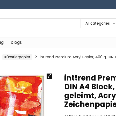
All categories
ag
blogs
Künstlerpapier
int!rend Premium Acryl Papier, 400 g, DIN A
int!rend Prem
DIN A4 Block, 
geleimt, Acry
Zeichenpapi