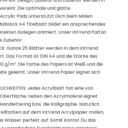
PIER: Design, Qualität und Zubehör werden in
vereint. Die optimale und glatte
Acrylic Pads unterstützt Dich beim Malen
alblock A4 Titelblatt bildet ein ansprechendes
rekten loslegen animiert. Unser int!rend Pad ist
ei Zubehör
 Ganze 25 Blätter werden in dem int!rend
ert. Das Format ist DIN A4 und die Stärke des
 g/m². Die Farbe des Papiers ist Weiß und die
ite geleimt. Unser int!rend Papier eignet sich
ICHKEITEN: Jedes Acrylblatt hat eine von
e Oberfläche, neben den Acrylmalerei eignet
Handlettering bzw. die Kalligraphie. Natürlich
ellfarben auf dem int!rend Acrylpapier malen,
as Wasser perfekt auf. Somit kannst Du das