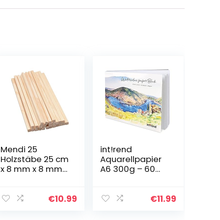
Mendi 25
int!rend
Holzstäbe 25 cm
Aquarellpapier
x 8 mm x 8 mm
A6 300g – 60
Quadratisch
Blatt
Aquarellblock
inkl.
€
10.99
€
11.99
Wassertankpins
el – Papierblock