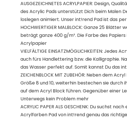
AUSGEZEICHNETES ACRYLPAPIER: Design, Qualität 
des Acrylic Pads unterstützt Dich beim Malen D
loslegen animiert. Unser int!rend Pad ist das p
HOCHWERTIGER MALBLOCK: Ganze 25 Blätter werden
beträgt ganze 400 g/m². Die Farbe des Papiers is
Acrylpapier
VIELFÄLTIGE EINSATZMÖGLICHKEITEN: Jedes Acrylb
auch fürs Handlettering bzw. die Kalligraphie. 
das Wasser perfekt auf. Somit kannst Du das in
ZEICHENBLOCK MIT ZUBEHÖR: Neben dem Acryl Bloc
Größe 8 und 10, weiterhin bestechen sie durch ih
auf dem Acryl Block führen. Gegenüber einer Lein
Unterwegs kein Problem mehr
ACRYLIC PAPER ALS GESCHENK: Du suchst nach ei
Acrylfarben Pad von int!rend genau das richtige