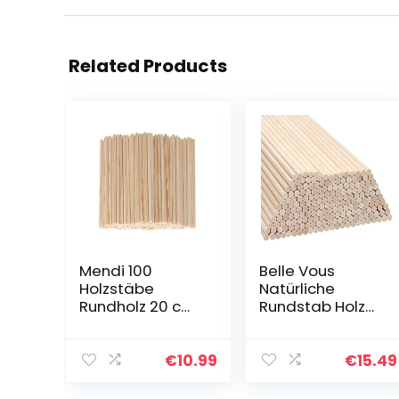
Related Products
Mendi 100
Belle Vous
Holzstäbe
Natürliche
Rundholz 20 cm
Rundstab Holz
rundhölzer
Holzstäbe zum
holzstäbchen
Basteln (200er
holzstab runde
Pack) – 18 cm –
€
10.99
€
15.49
stäbe um
Extra Lange
basteln
Unbearbeitete