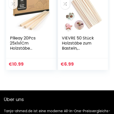
Pllieay 20Pcs
VIEVRE 50 Stück
25x1x1Cm
Holzstäbe zum
Holzstäbe
Basteln,
Quadratisch,
Holzstäbchen
Quadratische
Rund, 20 cm, for
Dübelstangen,
Crafts Dowels
€
10.99
€
6.99
Unvollendete
Craft Wood for Art
quadratische
Projects…
Holzstiftstifte für…
Über uns
Tanja-ahmed.de ist eine moderne All-in-One-Preisvergleichs-