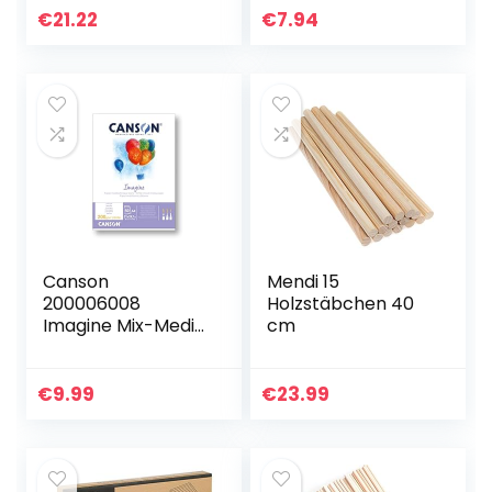
Blatt 250 g/m²,
Bambusstäbe zum
€
21.22
€
7.94
geeignet für nasse
Basteln,
und trockene…
Bastelstäbe
Runder…
Canson
Mendi 15
200006008
Holzstäbchen 40
Imagine Mix-Media
cm
Papier, A4, rein
weiß, A4 – 21 x 29,7
cm
€
9.99
€
23.99