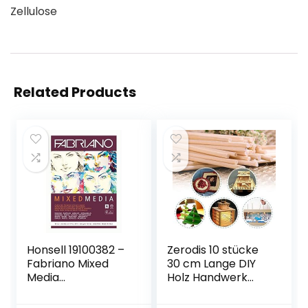
Zellulose
Related Products
Honsell 19100382 –
Zerodis 10 stücke
Fabriano Mixed
30 cm Lange DIY
Media
Holz Handwerk
Künstlerpapier
Stöcke Kleine
Block, DIN A3, 40
Holzbau Stöcke