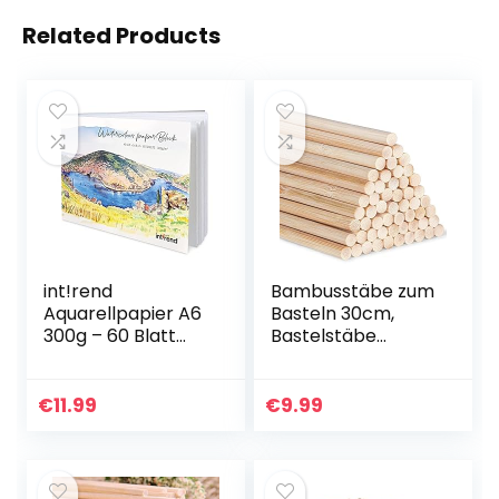
Related Products
int!rend
Bambusstäbe zum
Aquarellpapier A6
Basteln 30cm,
300g – 60 Blatt
Bastelstäbe
Aquarellblock inkl.
Runder Stock, 55
Wassertankpinsel
Stück
– Papierblock für
5mm/0.20inch
€
11.99
€
9.99
Aquarell Zeichnen…
Holz, Rundhölzer
zum Basteln,
Hochwertige…