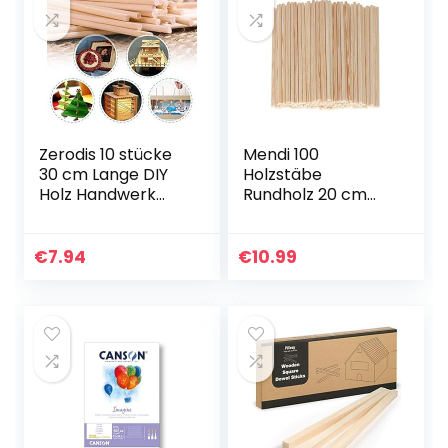
Zerodis 10 stücke
Mendi 100
30 cm Lange DIY
Holzstäbe
Holz Handwerk
Rundholz 20 cm
Stöcke Kleine
rundhölzer
Holzbau Stöcke
holzstäbchen
Bambusstäbe zum
holzstab runde
€
7.94
€
10.99
Basteln,
stäbe um basteln
Bastelstäbe
holzstange
Runder…
stäbchen