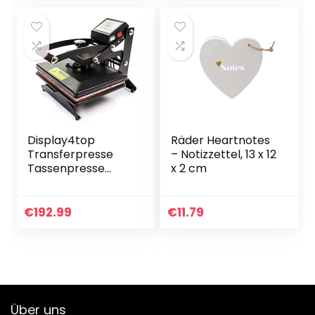
Presse…
Display4top
Räder Heartnotes
Transferpresse
– Notizzettel, 13 x 12
Tassenpresse
x 2 cm
Textilpresse T-
Shirt
Transferpresse
€
192.99
€
11.79
Sublimationsmasc
hine, Einsatz für
Industrie…
Über uns