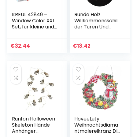
KREUL 42849 –
Runde Holz
Window Color XXL
Willkommensschil
Set, für kleine und
der Türen Und
große Kreative, 9 x
Fenster
80 ml
Dekorative
Fenstermalfarben,
Garland Herbst
€
32.44
€
13.42
80 ml
Alltagskranz,
Konturenfarbe,
Thanksgiving
eine…
Dekorative
Vorräte
Runfon Halloween
HoveeLuty
Skeleton Hände
Weihnachtsdiama
Anhänger
ntmalereikranz DIY