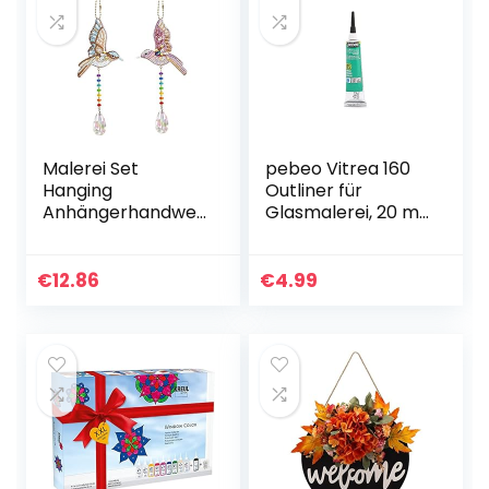
Malerei Set
pebeo Vitrea 160
Hanging
Outliner für
Anhängerhandwer
Glasmalerei, 20 ml,
k, 2 Stücke DIY
smaragdgrün
Special geformte
Bohrer Bitkristall
€
12.86
€
4.99
Licht Fenster Wind
Glockenspiel…