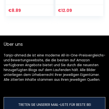
realistische
-kristall -türkranz
künstliche
Für
Handknochenpart
Wanddekoration
€
8.89
€
12.09
y Terror Hängende
Style4 ·
Dekorationen
Mobile
Über uns
Tanja-ahmed.de ist eine moderne All-in-One-Preisvergleichs-
und Bewertungswebsite, die die besten auf Amazon
verfügbaren Angebote bietet und Sie durch die neuesten
hinzugefügten Blogs auf dem Laufenden hält. Alle Bilder
unterliegen dem Urheberrecht ihrer jeweiligen Eigentümer.
Alle zitierten Inhalte stammen aus ihren jeweiligen Quellen.
TRETEN SIE UNSERER MAIL-LISTE FÜR BESTE BEI