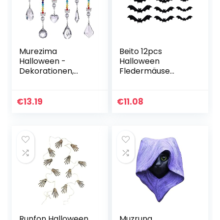
Murezima
Beito 12pcs
Halloween -
Halloween
Dekorationen,
Fledermäuse
Fensterhängekrist
Dekoration
all, 6 Stcs Crystal
beängstigende
Suncatchers
Schwarze
€
13.19
€
11.08
Perlen
Fledermäuse für
Kettenkugel
Partydekoration
hängen
Runfon Halloween
Muzrunq