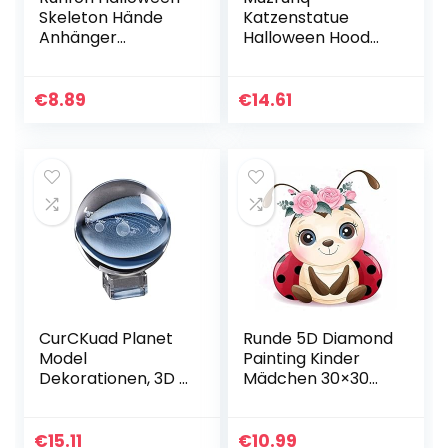
Skeleton Hände
Katzenstatue
Anhänger
Halloween Hood
realistische
Cat Sculpture
künstliche
Mystery Schwarze
Handknochenpart
Katze Outdoor
€
8.89
€
14.61
y Terror Hängende
Statuen Gothic
Dekorationen
Hexe Katze
Mobile
Ornament…
CurCKuad Planet
Runde 5D Diamond
Model
Painting Kinder
Dekorationen, 3D -
Mädchen 30×30
Sonnensystem
cm Diamant
Kristallkugel
Painting Bilder
graviertes
Klein Tiere
€
15.11
€
10.99