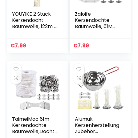
YOUYIKE 2 Stück
Zaloife
Kerzendocht
Kerzendochte
Baumwolle, 122m /
Baumwolle, 61M
61m Kerzendochte
Docht für Kerzen,
Baumwolle
Geflochtene
Geflochtene
Flachdocht, mit 1
€
7.99
€
7.99
Runddocht
Metallhalterung
Flachdocht für
und 100
Kerzen…
Eisenbleche…
TaimeiMao 61m
Alumuk
Kerzendochte
Kerzenherstellung
Baumwolle,Dochte
Zubehör
für
Schmelztopf