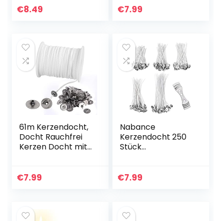
Natürliche
Flachdocht, mit 1
€
8.49
€
7.99
Dochtkerne für
Metallhalterung
Kerzenherstellung
und 100
…
Eisenbleche…
61m Kerzendocht,
Nabance
Docht Rauchfrei
Kerzendocht 250
Kerzen Docht mit
Stück
100 Stück
Kerzendochte für
Kerzendochthalter
Kerzen Dochte für
Kerzendochte
Kerzen Candle
€
7.99
€
7.99
Dochte für DIY
Wick Flachdocht
Kommunionkerze…
Kerzendocht
Candle Dochte…