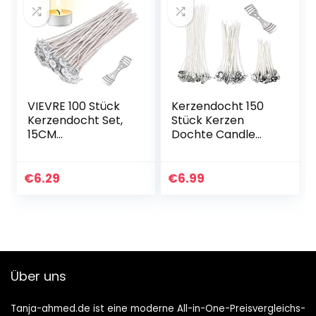
VIEVRE 100 Stück
Kerzendocht 150
Kerzendocht Set,
Stück Kerzen
15CM
Dochte Candle
Kerzendochte für
Wick in 3
Kerzen mit
Verschiedenen
Kerzendocht
Größen für die
€
6.29
€
6.99
zentriergerät,
Kerzenherstellung
Rauchfrei
Kerze DIY(90
Kerzendocht…
mm,150…
Über uns
Tanja-ahmed.de ist eine moderne All-in-One-Preisvergleichs-