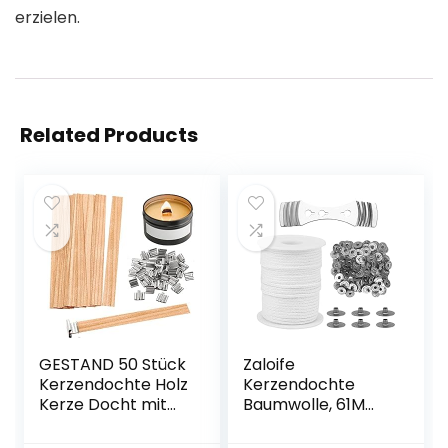
erzielen.
Related Products
GESTAND 50 Stück
Zaloife
Kerzendochte Holz
Kerzendochte
Kerze Docht mit
Baumwolle, 61M
Eisenständer
Docht für Kerzen,
Kerze und
Geflochtene