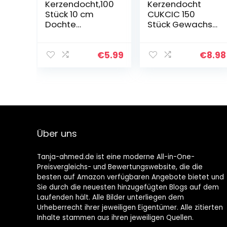
Kerzendocht,100
Kerzendocht
Stück 10 cm
CUKCIC 150
Dochte
Stück Gewachst
Runddocht
Kerzendochte
Teelichtdochte
mit Fuß
mit Fuß
Aufklebern
€
5.99
€
8.98
Gewachst
Dochthalter
Kerzendochte
Kerzen Dochte
Candle Wick
für…
Über uns
Tanja-ahmed.de ist eine moderne All-in-One-
Preisvergleichs- und Bewertungswebsite, die die
besten auf Amazon verfügbaren Angebote bietet und
Sie durch die neuesten hinzugefügten Blogs auf dem
Laufenden hält. Alle Bilder unterliegen dem
Urheberrecht ihrer jeweiligen Eigentümer. Alle zitierten
Inhalte stammen aus ihren jeweiligen Quellen.