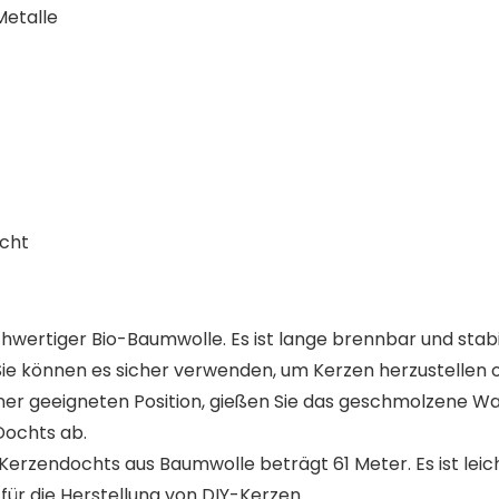
Metalle
ocht
wertiger Bio-Baumwolle. Es ist lange brennbar und stabil
 Sie können es sicher verwenden, um Kerzen herzustellen 
iner geeigneten Position, gießen Sie das geschmolzene Wac
Dochts ab.
erzendochts aus Baumwolle beträgt 61 Meter. Es ist leicht
ür die Herstellung von DIY-Kerzen.