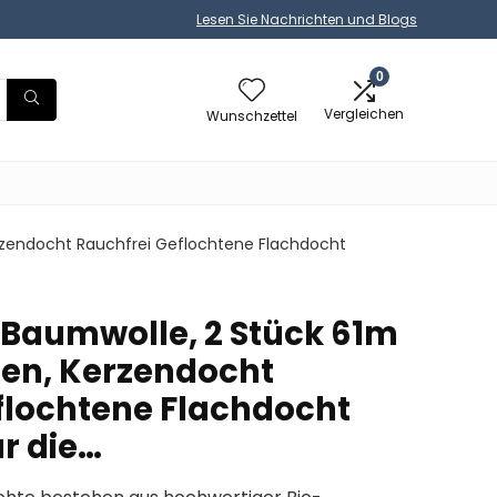
Lesen Sie Nachrichten und Blogs
0
Vergleichen
Wunschzettel
rzendocht Rauchfrei Geflochtene Flachdocht
Baumwolle, 2 Stück 61m
en, Kerzendocht
flochtene Flachdocht
r die…