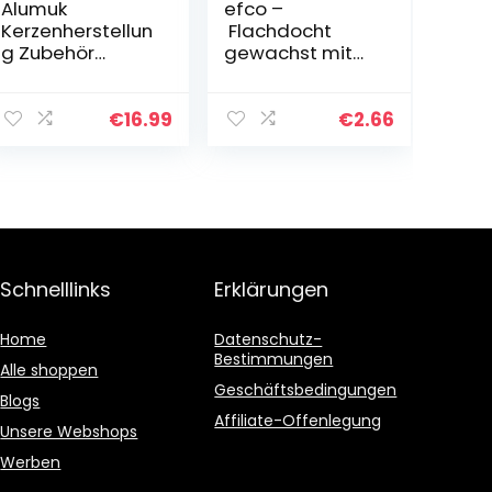
Alumuk
efco –
Kerzenherstellun
Flachdocht
g Zubehör
gewachst mit
Schmelztopf
Halter,
Schmelzschale
Baumwolle,
und 150 Stück
weiß, 3 X 14 X
€
16.99
€
2.66
Kerze Dochte
10 cm, 10 Stück
Gewachst
Flachdocht
Kerzendocht…
Schnelllinks
Erklärungen
Home
Datenschutz-
Bestimmungen
Alle shoppen
Geschäftsbedingungen
Blogs
Affiliate-Offenlegung
Unsere Webshops
Werben