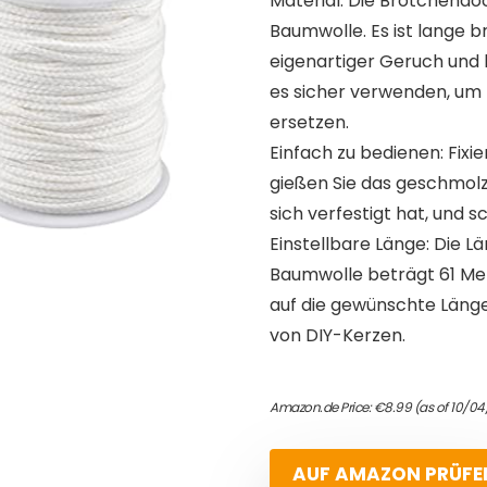
Material: Die Brötchendo
Baumwolle. Es ist lange b
eigenartiger Geruch und k
es sicher verwenden, um 
ersetzen.
Einfach zu bedienen: Fixie
gießen Sie das geschmolz
sich verfestigt hat, und 
Einstellbare Länge: Die 
Baumwolle beträgt 61 Meter
auf die gewünschte Länge 
von DIY-Kerzen.
Amazon.de Price:
€
8.99
(as of 10/0
AUF AMAZON PRÜFE