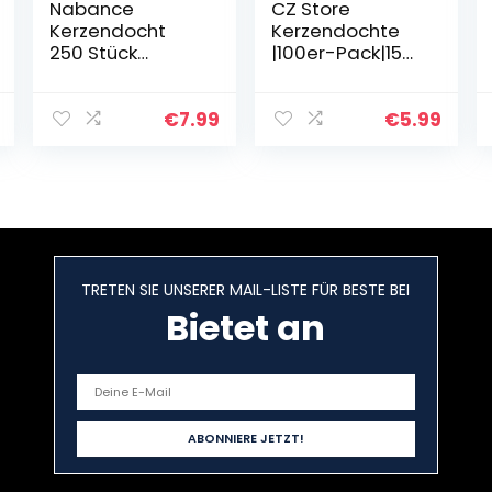
Nabance
CZ Store
Kerzendocht
Kerzendochte
250 Stück
|100er-Pack|15
Kerzendochte
cm Natürliche
für Kerzen
Bio-Baumwolle,
Dochte für
vorgewachst
€
7.99
€
5.99
Kerzen Candle
mit Soja-Wachs
Wick Flachdocht
– Langlebig,
Kerzendocht
geruchlos…
Candle Dochte…
TRETEN SIE UNSERER MAIL-LISTE FÜR BESTE BEI
Bietet an