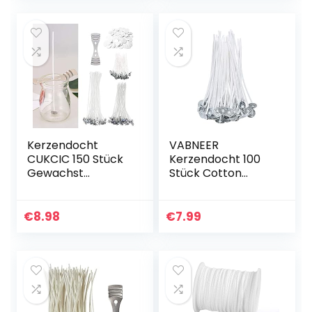
Größen – für die…
erzendocht,BioKer
zendocht,Flachdo
cht…
Kerzendocht
VABNEER
CUKCIC 150 Stück
Kerzendocht 100
Gewachst
Stück Cotton
Kerzendochte mit
Candle Wick für
Fuß Aufklebern
die
Dochthalter
Kerzenherstellung
€
8.98
€
7.99
Candle DIY
(10cm/4in)