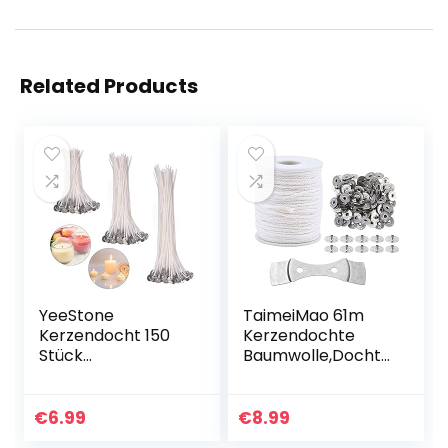
Related Products
YeeStone
TaimeiMao 61m
Kerzendocht 150
Kerzendochte
Stück
Baumwolle,Dochte
Kerzendochte
für
Kerzen Dochte
Kerzen,Geflochten
Candle Wick in 3
e
€
6.99
€
8.99
Verschiedenen
Flachdocht,Naturk