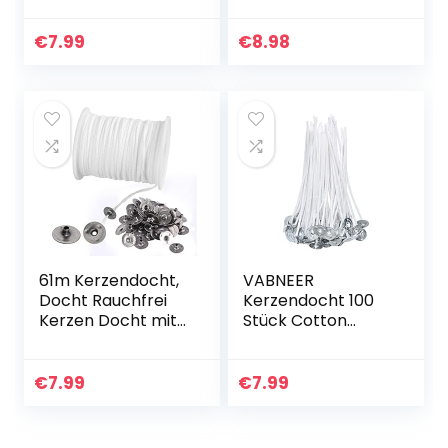
Kerzen Dochte für
Fuß Aufklebern
Kerzen Candle
Dochthalter
€
7.99
€
8.98
Wick Flachdocht
Kerzendocht
Candle Dochte…
61m Kerzendocht,
VABNEER
Docht Rauchfrei
Kerzendocht 100
Kerzen Docht mit
Stück Cotton
100 Stück
Candle Wick für
Kerzendochthalter
die
Kerzendochte
Kerzenherstellung
€
7.99
€
7.99
Dochte für DIY
Candle DIY
Kommunionkerze…
(10cm/4in)