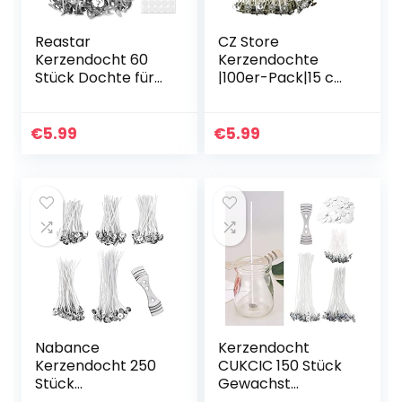
Reastar
CZ Store
Kerzendocht 60
Kerzendochte
Stück Dochte für
|100er-Pack|15 cm
Kerzen,
Natürliche Bio-
Kerzendochte für
Baumwolle,
Kerzen mit 60
vorgewachst mit
€
5.99
€
5.99
Kerzendocht
Soja-Wachs –
Aufkleber und 1
Langlebig,
Dochthalter…
geruchlos…
Nabance
Kerzendocht
Kerzendocht 250
CUKCIC 150 Stück
Stück
Gewachst
Kerzendochte für
Kerzendochte mit