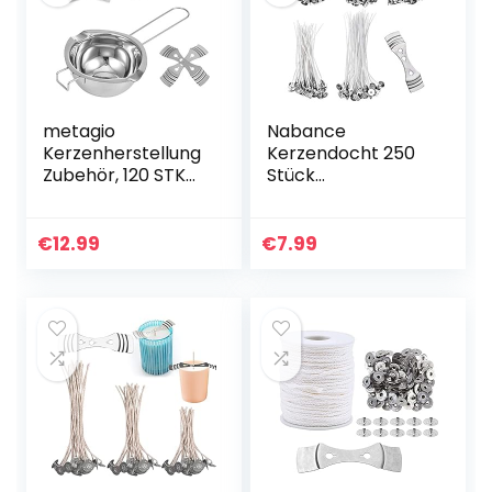
metagio
Nabance
Kerzenherstellung
Kerzendocht 250
Zubehör, 120 STK
Stück
Kerzendocht
Kerzendochte für
Kerzendochte,120
Kerzen Dochte für
STK
Kerzen Candle
€
12.99
€
7.99
Dochtaufkleber, 2
Wick Flachdocht
Edelstahl Dochte
Kerzendocht
Festen…
Candle Dochte…