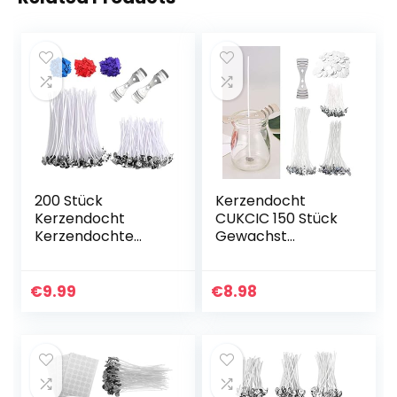
200 Stück
Kerzendocht
Kerzendocht
CUKCIC 150 Stück
Kerzendochte
Gewachst
Kerzen Docht
Kerzendochte mit
Dochte in 2
Fuß Aufklebern
Verschiedenen
Dochthalter
€
9.99
€
8.98
Größen – für
Kerzen Gießen
(100 stück x 100
mm…