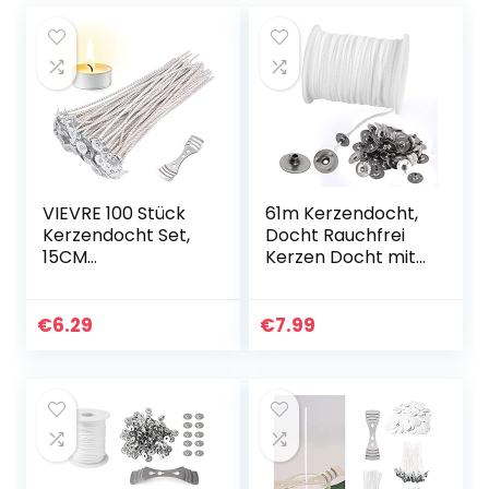
VIEVRE 100 Stück
61m Kerzendocht,
Kerzendocht Set,
Docht Rauchfrei
15CM
Kerzen Docht mit
Kerzendochte für
100 Stück
Kerzen mit
Kerzendochthalter
Kerzendocht
Kerzendochte
€
6.29
€
7.99
zentriergerät,
Dochte für DIY
Rauchfrei
Kommunionkerze…
Kerzendocht…