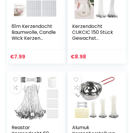
61m Kerzendocht
Kerzendocht
Baumwolle, Candle
CUKCIC 150 Stück
Wick Kerzen
Gewachst
Dochte aus
Kerzendochte mit
Baumwolle,
Fuß Aufklebern
Geflochtene
Dochthalter
€
7.99
€
8.98
Flachdocht
Runddocht für…
Reastar
Alumuk