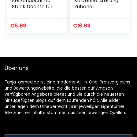
Kerzendocht 60
Kerzenherstellung
Stück Dochte für
Zubehör
Kerzen,
Schmelztopf
Kerzendochte für
Schmelzschale
Kerzen mit 60
und 150 Stück
€
5.99
€
16.99
Kerzendocht
Kerze Dochte
Aufkleber und 1
Gewachst
Dochthalter…
Flachdocht
Kerzendocht…
Über uns
Tanja-ahmed.de ist eine moderne All-in-One-Preisvergleichs-
und Bewertungswebsite, die die besten auf Amazon
verfügbaren Angebote bietet und Sie durch die neuesten
hinzugefügten Blogs auf dem Laufenden hält. Alle Bilder
unterliegen dem Urheberrecht ihrer jeweiligen Eigentümer.
Alle zitierten Inhalte stammen aus ihren jeweiligen Quellen.