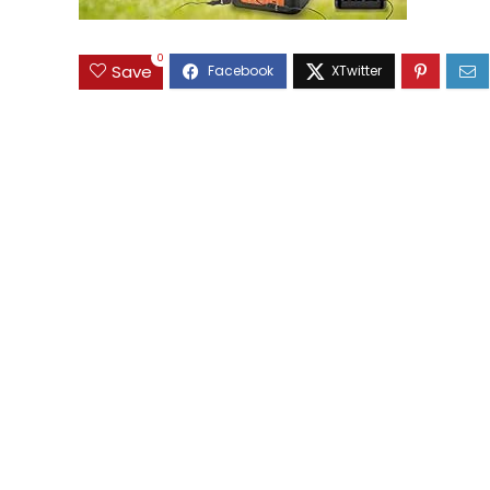
0
Save