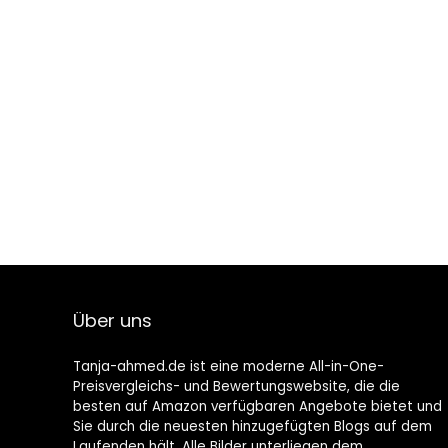
Über uns
Tanja-ahmed.de ist eine moderne All-in-One-
Preisvergleichs- und Bewertungswebsite, die die
besten auf Amazon verfügbaren Angebote bietet und
Sie durch die neuesten hinzugefügten Blogs auf dem
Laufenden hält. Alle Bilder unterliegen dem