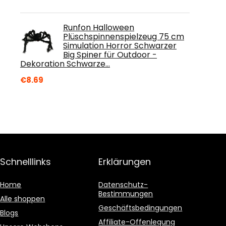
Runfon Halloween
Plüschspinnenspielzeug 75 cm
Simulation Horror Schwarzer
Big Spiner für Outdoor -
Dekoration Schwarze…
€
8.69
Schnelllinks
Erklärungen
Home
Datenschutz-
Bestimmungen
Alle shoppen
Geschäftsbedingungen
Blogs
Affiliate-Offenlegung