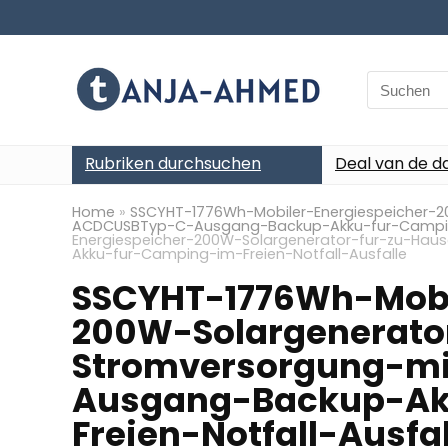
Search
for:
Rubriken durchsuchen
Deal van de d
Home
»
SSCYHT-1776Wh-Mobiler-Energiespeicher-
ACDCUSBTyp-C-Ausgang-Backup-Akku-fur-Camping-
Energiespeicher-200W-Solargenerator-fur-zu-H
Akku-fur-Camping-im-Freien-Notfall-Ausfalle
SSCYHT-1776Wh-Mobi
200W-Solargenerato
Stromversorgung-m
Ausgang-Backup-Ak
Freien-Notfall-Ausfal