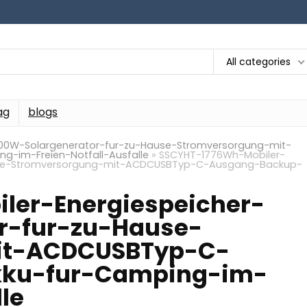
All categories
ag
blogs
200W-Solargenerator-fur-zu-Hause-Stromversorgung-mit-
im-Freien-Notfall-Ausfalle
»
SSCYHT-1776Wh-Mobiler-
ause-Stromversorgung-mit-ACDCUSBTyp-C-Ausgang-Backup-
ler-Energiespeicher-
r-fur-zu-Hause-
it-ACDCUSBTyp-C-
ku-fur-Camping-im-
le