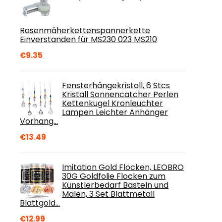
Rasenmäherkettenspannerkette
Einverstanden für MS230 023 MS210
€
9.35
Fensterhängekristall, 6 Stcs
Kristall Sonnencatcher Perlen
Kettenkugel Kronleuchter
Lampen Leichter Anhänger
Vorhang…
€
13.49
Imitation Gold Flocken, LEOBRO
30G Goldfolie Flocken zum
Künstlerbedarf Basteln und
Malen, 3 Set Blattmetall
Blattgold…
€
12.99