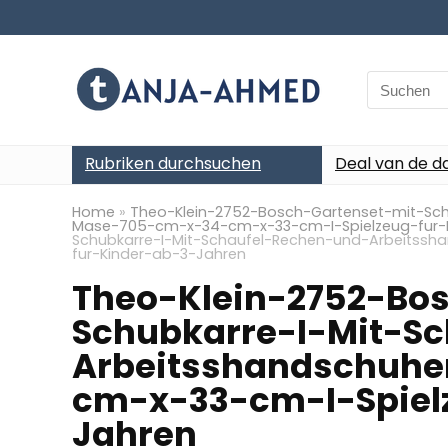
Search
for:
Rubriken durchsuchen
Deal van de d
Home
»
Theo-Klein-2752-Bosch-Gartenset-mit-Sch
Mase-705-cm-x-34-cm-x-33-cm-I-Spielzeug-fur-
Schubkarre-I-Mit-Schaufel-Rechen-und-Arbeitss
fur-Kinder-ab-3-Jahren
Theo-Klein-2752-Bo
Schubkarre-I-Mit-S
Arbeitsshandschuh
cm-x-33-cm-I-Spiel
Jahren