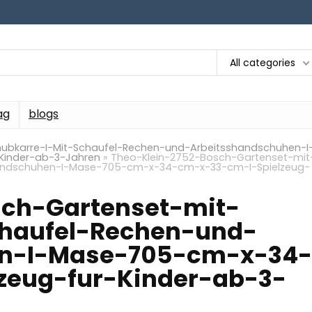
All categories
ag
blogs
ubkarre-I-Mit-Schaufel-Rechen-und-Arbeitsshandschuhen-I
Kinder-ab-3-Jahren
»
Theo-Klein-2752-Bosch-Gartenset-mit
handschuhen-I-Mase-705-cm-x-34-cm-x-33-cm-I-Spielzeug-
sch-Gartenset-mit-
chaufel-Rechen-und-
en-I-Mase-705-cm-x-34-
zeug-fur-Kinder-ab-3-