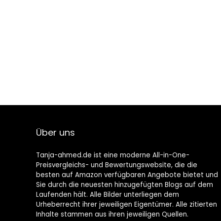
Über uns
Tanja-ahmed.de ist eine moderne All-in-One-
Preisvergleichs- und Bewertungswebsite, die die
besten auf Amazon verfügbaren Angebote bietet und
Sie durch die neuesten hinzugefügten Blogs auf dem
Laufenden hält. Alle Bilder unterliegen dem
Urheberrecht ihrer jeweiligen Eigentümer. Alle zitierten
Inhalte stammen aus ihren jeweiligen Quellen.