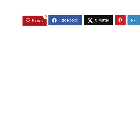
0
Save