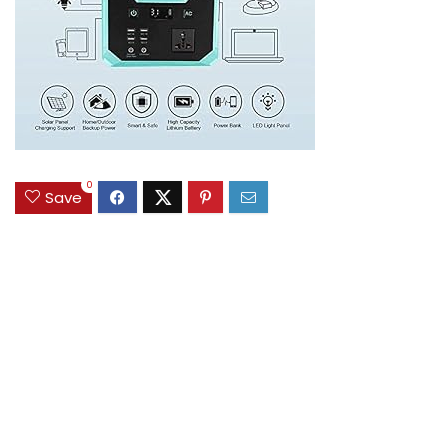
0
Save