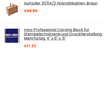
Aumüller 31/114/2 Holznähkasten, Braun
€
69.99
moo Professional Carving Block für
Stempelschnitzerei und Druckherstellung,
Mehrfarbig, 4" x 6" x .5"
€
17.33
Florence Aquarellpapier smooth A4 200g
Wollweiß 12pcs
€
4.50
Rayher 3102818 Färbtabletten, für Wachs
und Kerzen-Gel, rot, 2 cm ø, Btl. 3 Stück,
Kerzenwachs färben
€
5.39