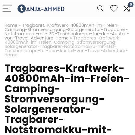
0
Home
»
Tragbares-Kraftwerk-40800mAh-im-Freien-
Camping-Stromversorgung-Solargenerator-Tragbarer-
Notstromakku-mit-LED-Taschenlampe-fur-den-Ausfall-
von-Travel-Adventure-Home
»
Tragbares-Kraftwerk-
40800mAh-im-Freien-Camping-Stromversorgung-
Solargenerator-Tragbarer-Notstromakku-mit-LED-
Taschenlampe-fur-den-Ausfall-von-Travel-Adventure-
Home
Tragbares-Kraftwerk-
40800mAh-im-Freien-
Camping-
Stromversorgung-
Solargenerator-
Tragbarer-
Notstromakku-mit-