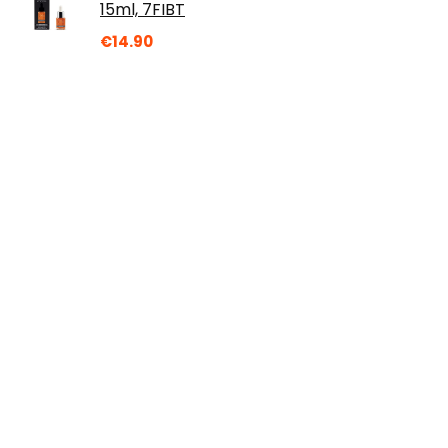
15ml, 7FIBT
€
14.90
REINER Reiner Paginierstempel B6K Block
4,5 Kunststoff Blockschr, REIB6K45, 23 x 5
mm, Schwarz
€
41.95
100 Stück Kerzendocht mit 2 Stück
Edelstahlhalter für Kerzendochte
Gewachst, 15cm Lange Flachdocht für
Dicke Kerzen…
€
8.49