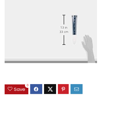
0
Save