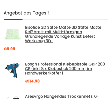
Angebot des Tages!!
Bisofice 3D Stifte Matte 3D Stifte Matte
Reißbrett mit Multi-förmigen
Grundlegende Vorlage Kunst Liefert
Werkzeug 3D…
€
9.99
Bosch Professional Klebepistole GKP 200
CE (inkl. 8 x Klebestick 200 mm, im
Handwerkerkoffer)
€
114.98
Aresvrgo Hängendes Trockennetz, 6-
Lagiger Trocknungsnetz Kräuter
Zusammenklappbar, U-Förmiges Zipper
Plant Drying Rack…