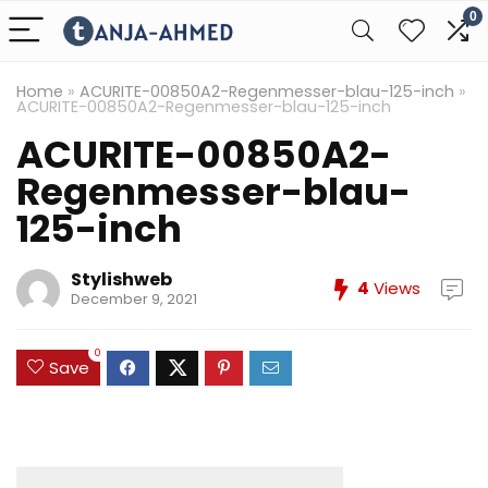
0
Home
»
ACURITE-00850A2-Regenmesser-blau-125-inch
»
ACURITE-00850A2-Regenmesser-blau-125-inch
ACURITE-00850A2-
Regenmesser-blau-
125-inch
Stylishweb
4
Views
December 9, 2021
0
Save