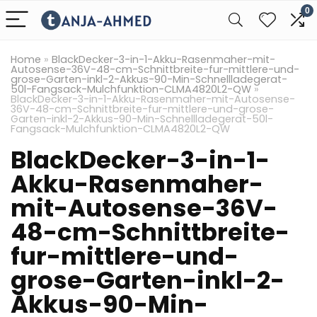
0
Home
»
BlackDecker-3-in-1-Akku-Rasenmaher-mit-
Autosense-36V-48-cm-Schnittbreite-fur-mittlere-und-
grose-Garten-inkl-2-Akkus-90-Min-Schnellladegerat-
50l-Fangsack-Mulchfunktion-CLMA4820L2-QW
»
BlackDecker-3-in-1-Akku-Rasenmaher-mit-Autosense-
36V-48-cm-Schnittbreite-fur-mittlere-und-grose-
Garten-inkl-2-Akkus-90-Min-Schnellladegerat-50l-
Fangsack-Mulchfunktion-CLMA4820L2-QW
BlackDecker-3-in-1-
Akku-Rasenmaher-
mit-Autosense-36V-
48-cm-Schnittbreite-
fur-mittlere-und-
grose-Garten-inkl-2-
Akkus-90-Min-