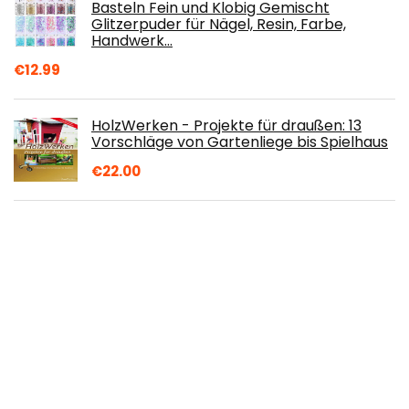
Basteln Fein und Klobig Gemischt
Glitzerpuder für Nägel, Resin, Farbe,
Handwerk…
€
12.99
HolzWerken - Projekte für draußen: 13
Vorschläge von Gartenliege bis Spielhaus
€
22.00
ViaGasaFamido Becherverpackung, 11
Unzen Wärmeübertragungs-
Druckerbecherklemme 3D-Sublimations-
Silikonbecherhalter für…
€
10.99
Kerzenwachs Farbe - 22 Farben Flüssiger
Kerzenherstellungsfarbstoff für DIY
Kerzenherstellungsbedarf Kit für…