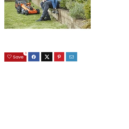
0
Save