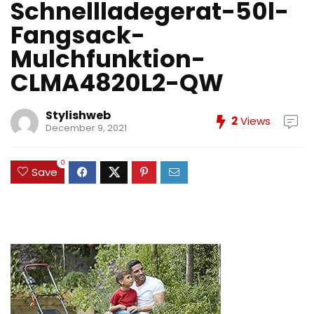
Schnellladegerat-50l-
Fangsack-
Mulchfunktion-
CLMA4820L2-QW
Stylishweb
2
Views
December 9, 2021
0
Save