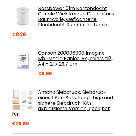
Netspower 61m Kerzendocht
Candle Wick Kerzen Dochte aus
Baumwolle, Geflochtene
Flachdocht Runddocht für die…
€
8.29
Canson 200006008 Imagine
Mix-Media Papier, A4, rein weiß,
A4 - 21 x 29,7 cm
€
9.99
Amcho Siebdruck, Siebdruck
eines 68er-Sets, langlebige und
sichere Siebdruck-Kits,
aktualisierte Version, geeignet
für…
€
25.59