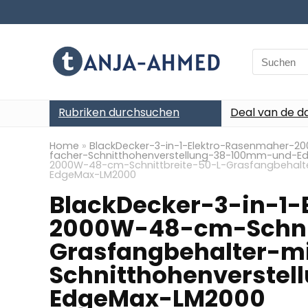
Search
for:
Rubriken durchsuchen
Deal van de d
Home
»
BlackDecker-3-in-1-Elektro-Rasenmaher-2
facher-Schnitthohenverstellung-38-100mm-und-
2000W-48-cm-Schnittbreite-50-L-Grasfangbehalt
EdgeMax-LM2000
BlackDecker-3-in-1
2000W-48-cm-Schnit
Grasfangbehalter-mi
Schnitthohenverste
EdgeMax-LM2000