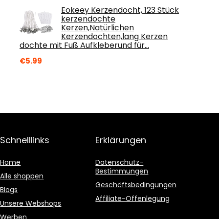
Eokeey Kerzendocht, 123 Stück
kerzendochte
Kerzen,Natürlichen
Kerzendochten,lang Kerzen
dochte mit Fuß Aufkleberund für…
€
5.99
Schnelllinks
Erklärungen
Home
Datenschutz-
Bestimmungen
Alle shoppen
Geschäftsbedingungen
Blogs
Affiliate-Offenlegung
Unsere Webshops
Werben