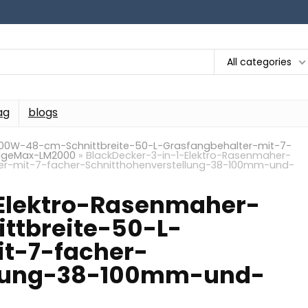
All categories
ag
blogs
000W-48-cm-Schnittbreite-50-L-Grasfangbehalter-mit-7-
EdgeMax-LM2000
»
BlackDecker-3-in-1-Elektro-Rasenmaher-
er-mit-7-facher-Schnitthohenverstellung-38-100mm-und-
-Elektro-Rasenmaher-
tbreite-50-L-
t-7-facher-
llung-38-100mm-und-