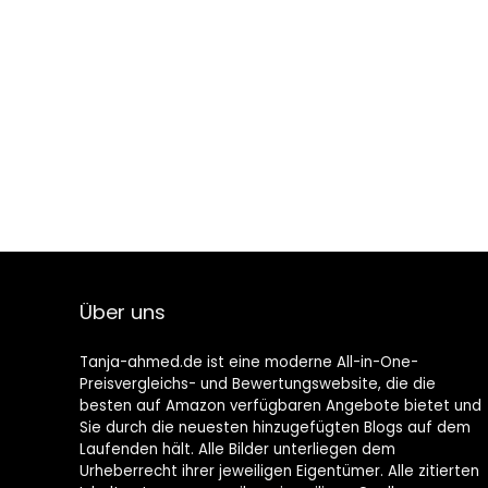
Über uns
Tanja-ahmed.de ist eine moderne All-in-One-
Preisvergleichs- und Bewertungswebsite, die die
besten auf Amazon verfügbaren Angebote bietet und
Sie durch die neuesten hinzugefügten Blogs auf dem
Laufenden hält. Alle Bilder unterliegen dem
Urheberrecht ihrer jeweiligen Eigentümer. Alle zitierten