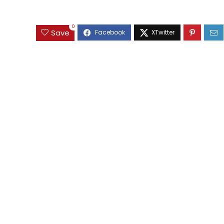
0
Save