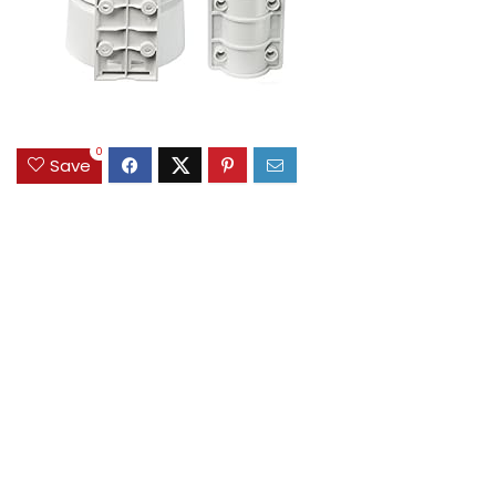
0
Save