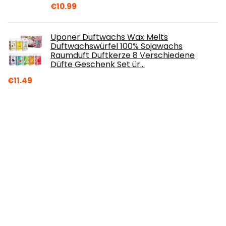
€
10.99
Uponer Duftwachs Wax Melts
Duftwachswürfel 100% Sojawachs
Raumduft Duftkerze 8 Verschiedene
Düfte Geschenk Set ür…
€
11.49
Mendi 100 Holzstäbe quadratisch
€
28.99
Black Temptation Heart-Shaped
Frames/Creative Photo/Album
Frame/Kinderbilderrahmen-Weiß-2
€
33.91