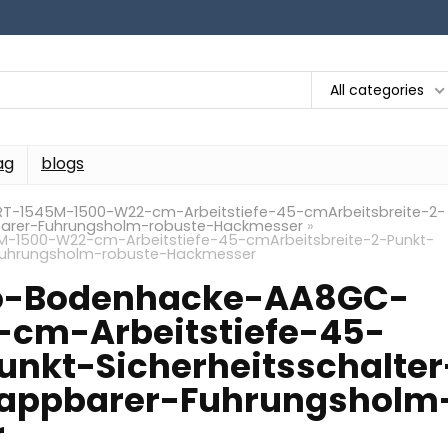
All categories
ag
blogs
RT-1545M-1500-W22-cm-Arbeitstiefe-45-cmArbeitsbreite-2-
pbarer-Fuhrungsholm-robuste-Hackmesser
»
M-1500-W22-cm-Arbeitstiefe-45-cmArbeitsbreite-2-Punkt-
r-Fuhrungsholm-robuste-Hackmesser
tro-Bodenhacke-AA8GC-
cm-Arbeitstiefe-45-
unkt-Sicherheitsschalter
lappbarer-Fuhrungsholm
r