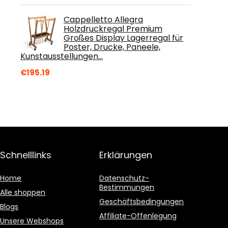
Cappelletto Allegra
Holzdruckregal Premium
Großes Display Lagerregal für
Poster, Drucke, Paneele,
Kunstausstellungen…
€
195.19
Schnelllinks
Erklärungen
Home
Datenschutz-
Bestimmungen
Alle shoppen
Geschäftsbedingungen
Blogs
Affiliate-Offenlegung
Unsere Webshops