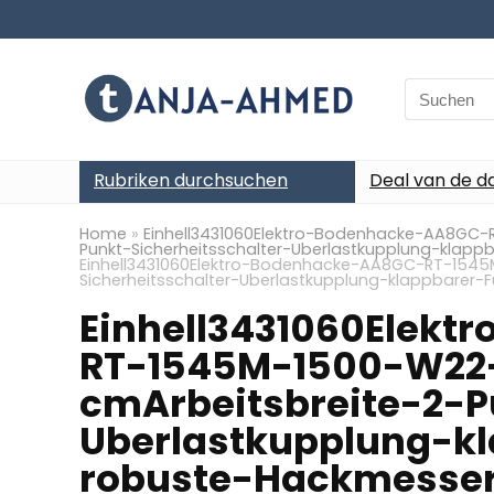
Search
for:
Rubriken durchsuchen
Deal van de d
Home
»
Einhell3431060Elektro-Bodenhacke-AA8GC-
Punkt-Sicherheitsschalter-Uberlastkupplung-klap
Einhell3431060Elektro-Bodenhacke-AA8GC-RT-1545
Sicherheitsschalter-Uberlastkupplung-klappbare
Einhell3431060Elek
RT-1545M-1500-W22-
cmArbeitsbreite-2-P
Uberlastkupplung-k
robuste-Hackmesse