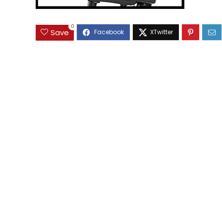
0
Save