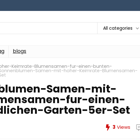
All categories
ag
blogs
her-Keimrate-Blumensamen-fur-einen-bunten-
-Sonnenblumen-Samen-mit-hoher-Keimrate-Blumensamen-
Set
nblumen-Samen-mit-
umensamen-fur-einen-
dlichen-Garten-5er-Set
3
Views