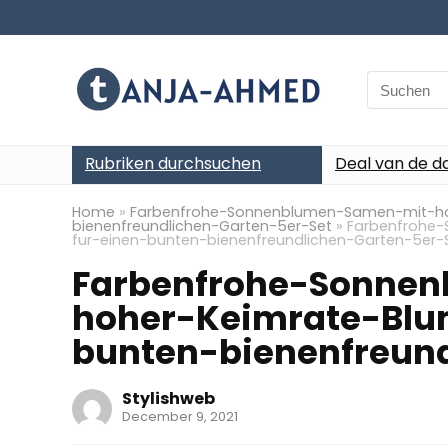
Search
for:
Rubriken durchsuchen
Deal van de d
Home
»
Farbenfrohe-Sonnenblumen-Samen-mit-ho
bienenfreundlichen-Garten-5er-Set
»
Farbenfrohe
fur-einen-bunten-bienenfreundlichen-Garten-5er-
Farbenfrohe-Sonne
hoher-Keimrate-Bl
bunten-bienenfreun
Stylishweb
December 9, 2021