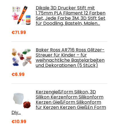
Dikale 3D Drucker Stift mit
1.75mm PLA Filament 12 Farben
Set, Jede Farbe 3M, 3D Stift Set
für Doodling, Basteln, Malen…
€
71.99
Baker Ross AR716 Ross Glitzer-
Streuer für Kinder – für
weihnachtliche Bastelarbeiten
und Dekorationen (5 Stück)
€
6.99
KerzengießForm Silikon, 3D
Silikon Kerzenform Silikonform
Kerzen GießForm Silikonform
für Kerzen Kerzen GießEn Form
Diy…
€
10.99