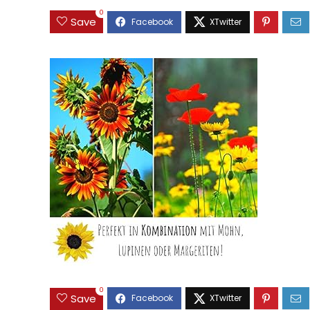
0
Save
0
Save