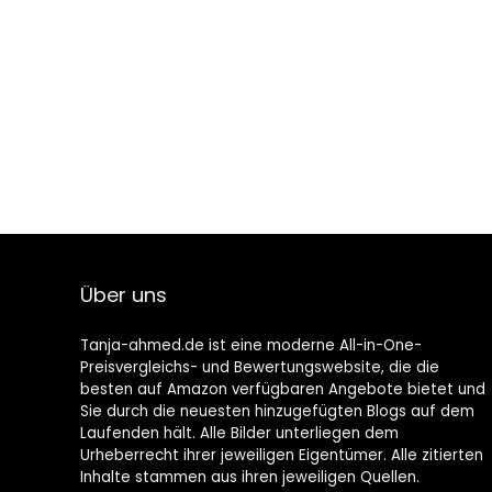
Über uns
Tanja-ahmed.de ist eine moderne All-in-One-
Preisvergleichs- und Bewertungswebsite, die die
besten auf Amazon verfügbaren Angebote bietet und
Sie durch die neuesten hinzugefügten Blogs auf dem
Laufenden hält. Alle Bilder unterliegen dem
Urheberrecht ihrer jeweiligen Eigentümer. Alle zitierten
Inhalte stammen aus ihren jeweiligen Quellen.