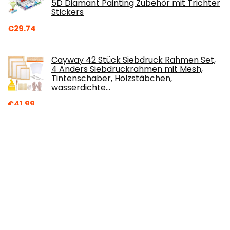
5D Diamant Painting Zubehör mit Trichter
Stickers
€
29.74
Cayway 42 Stück Siebdruck Rahmen Set,
4 Anders Siebdruckrahmen mit Mesh,
Tintenschaber, Holzstäbchen,
wasserdichte…
€
41.99
TROYSINC Körper Kerzen
silikonformen,3D-Mutter-Liebe-
Körperform,Abstrakt DIY Körper Art
Kerzenform,DIY Handgemachte…
€
12.69
Mathilde M. Coeur d'Ambre Kerze 125 g
€
17.64