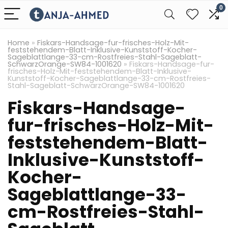
0
Home
»
Fiskars-Handsage-fur-frisches-Holz-Mit-
feststehendem-Blatt-Inklusive-Kunststoff-Kocher-
Sageblattlange-33-cm-Rostfreies-Stahl-Sageblatt-
SchwarzOrange-SW84-1001620
»
Fiskars-Handsage-fur-
frisches-Holz-Mit-feststehendem-Blatt-Inklusive-
Kunststoff-Kocher-Sageblattlange-33-cm-Rostfreies-
Stahl-Sageblatt-SchwarzOrange-SW84-1001620
Fiskars-Handsage-
fur-frisches-Holz-Mit-
feststehendem-Blatt-
Inklusive-Kunststoff-
Kocher-
Sageblattlange-33-
cm-Rostfreies-Stahl-