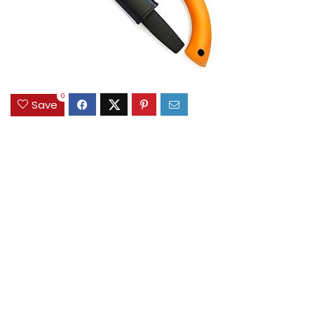
0
Save