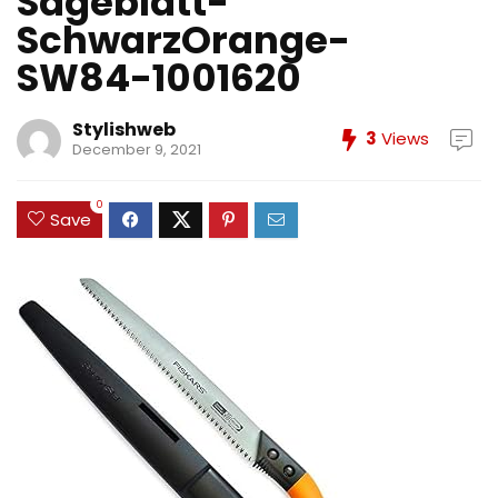
Sageblatt-
SchwarzOrange-
SW84-1001620
Stylishweb
3
Views
December 9, 2021
0
Save