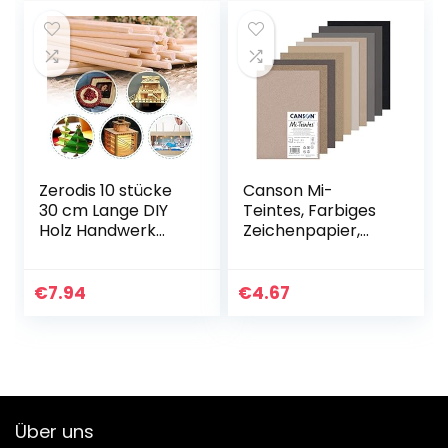
Basteln
Bastelbedarf (6
mm…
Zerodis 10 stücke
Canson Mi-
30 cm Lange DIY
Teintes, Farbiges
Holz Handwerk
Zeichenpapier,
Stöcke Kleine
Zweiseitg:
Holzbau Stöcke
Bienenwaben-
Bambusstäbe zum
Struktur und feine
€
7.94
€
4.67
Basteln,
Körnung, 160gsm,
Bastelstäbe
98lb, Bogen, A4…
Runder…
Über uns