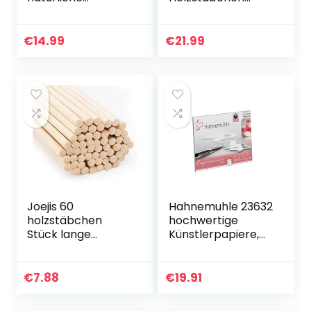
Bambusstäbchen,
Rund (50 Stk.) – 30
Holz-Bastelsticks,
cm – Extra Langes
Extra lange
Unbearbeitetes
€
14.99
€
21.99
Stöcke, Holzleisten
12mm Rundstab
für…
Holz – Holzstäbe…
Joejis 60
Hahnemuhle 23632
holzstäbchen
hochwertige
Stück lange
Künstlerpapiere,
Rundhölzer
White, medium
unbehandeltes
Bambusholz
€
7.88
€
19.91
Holzstab
Bastelhölzer