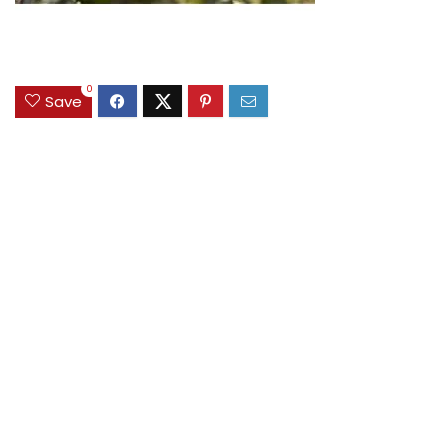
0
Save