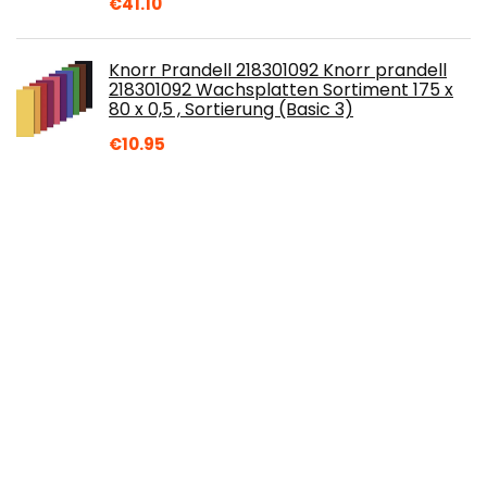
€
41.10
Knorr Prandell 218301092 Knorr prandell
218301092 Wachsplatten Sortiment 175 x
80 x 0,5 , Sortierung (Basic 3)
€
10.95
Aromakerzen Geschenkset-Duftkerzen
set aus Sojawachs,Lavendel, Feige, Zitrone,
Rose, Jasmin, Vanille, Bergamotte,
Blumen…
€
18.99
3D Stifte Silikonmatte, 3D Druck
Stiftmatte Silikon, 3D Stiftsilikonmatte mit
mehrfarbigem Kunsthandwerk und 2
Silikon…
€
11.99