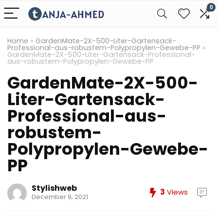
0
Home
»
GardenMate-2X-500-Liter-Gartensack-
Professional-aus-robustem-Polypropylen-Gewebe-PP
»
GardenMate-2X-500-Liter-Gartensack-Professional-
aus-robustem-Polypropylen-Gewebe-PP
GardenMate-2X-500-
Liter-Gartensack-
Professional-aus-
robustem-
Polypropylen-Gewebe-
PP
Stylishweb
3
Views
December 9, 2021