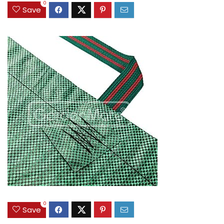
0
Save
0
Save