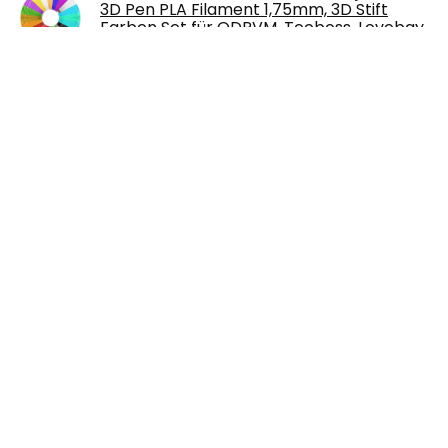
3D Pen PLA Filament 1,75mm, 3D Stift
Farben Set für ODRVM, Tecboss, Lovebay…
€
11.99
Kerzenwachs Farbe, 7 Farben Kerzen
Gießen Farbstoff, Hochkonzentriert
Flüssig Kerzenherstellung Dye für
Sojawachs…
€
12.99
HolzWerken - Die besten Tipps und Tricks
Band 2: Pfiffiges Know-how für die
Werkstatt
€
22.00