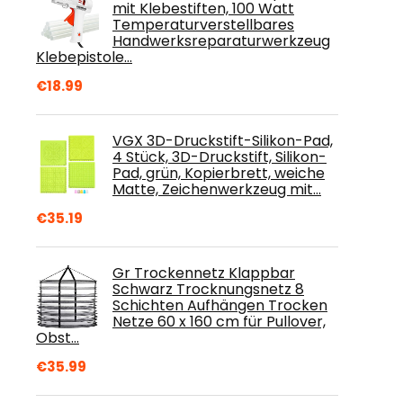
mit Klebestiften, 100 Watt
Temperaturverstellbares
Handwerksreparaturwerkzeug
Klebepistole…
€
18.99
VGX 3D-Druckstift-Silikon-Pad,
4 Stück, 3D-Druckstift, Silikon-
Pad, grün, Kopierbrett, weiche
Matte, Zeichenwerkzeug mit…
€
35.19
Gr Trockennetz Klappbar
Schwarz Trocknungsnetz 8
Schichten Aufhängen Trocken
Netze 60 x 160 cm für Pullover,
Obst…
€
35.99