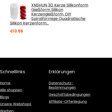
XNSHUN 3D Kerze Silikonform
Gießform Silikon
Kerzengießform, DIY
Spiralförmige Quadratische
Silikon Kerzenform…
€
13.59
Schnelllinks
Erklärungen
Home
Datenschutz-
Bestimmungen
Alle shoppen
Geschäftsbedingungen
Blogs
Affiliate-Offenlegung
Unsere Webshops
Werben