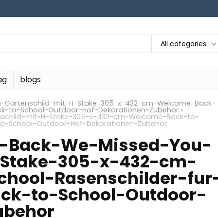
All categories
ag
blogs
Gartenschild-mit-H-Stake-305-x-432-cm-Welcome-Back-
ack-to-School-Outdoor-Hof-Dekorationen-Zubehor
»
child-mit-H-Stake-305-x-432-cm-Welcome-Back-to-
-to-School-Outdoor-Hof-Dekorationen-Zubehor
-Back-We-Missed-You-
-Stake-305-x-432-cm-
hool-Rasenschilder-fur
ack-to-School-Outdoor-
ubehor