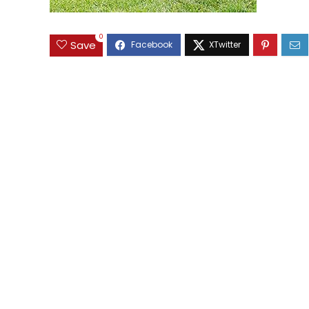
0
Save