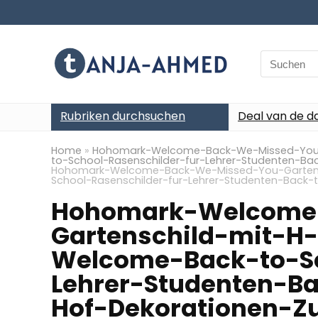
Search
for:
Rubriken durchsuchen
Deal van de d
Home
»
Hohomark-Welcome-Back-We-Missed-You-
to-School-Rasenschilder-fur-Lehrer-Studenten-B
Hohomark-Welcome-Back-We-Missed-You-Gartens
School-Rasenschilder-fur-Lehrer-Studenten-Back
Hohomark-Welcome
Gartenschild-mit-H
Welcome-Back-to-Sc
Lehrer-Studenten-B
Hof-Dekorationen-Z