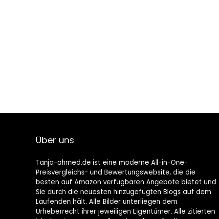
Über uns
Tanja-ahmed.de ist eine moderne All-in-One-
Preisvergleichs- und Bewertungswebsite, die die
besten auf Amazon verfügbaren Angebote bietet und
Sie durch die neuesten hinzugefügten Blogs auf dem
Laufenden hält. Alle Bilder unterliegen dem
Urheberrecht ihrer jeweiligen Eigentümer. Alle zitierten