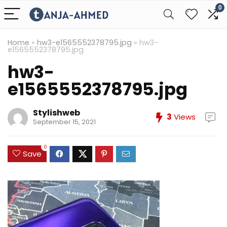
0
Home
»
hw3-e1565552378795.jpg
»
hw3-
e1565552378795.jpg
hw3-
e1565552378795.jpg
Stylishweb
3
Views
September 15, 2021
0
Save