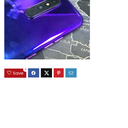
0
Save