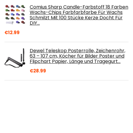
Comius Sharp Candle-Farbstoff 18 Farben
Wachs-Chips Farbfarbfarbe Für Wachs
Schmilzt Mit 100 Stücke Kerze Docht Für
DIY…
€
12.99
Dewel Teleskop Posterrolle, Zeichenrohr,
63 – 107 cm, Köcher für Bilder Poster und
Flipchart Papier, Länge und Tragegurt…
€
28.99
WISETA PG-540 XL CL-541 XL Patronen
Ersatz 540 541 Tintenpatrone
Druckerpatrone Kompatible für Pixma
TS5150 TS5151…
€
39.79
Mabef Print Rack (mbm-38)