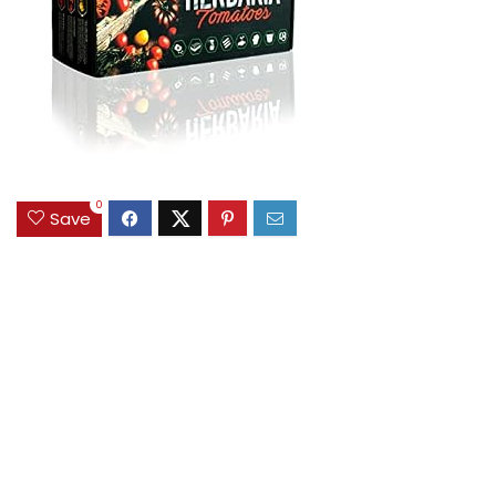
0
Save