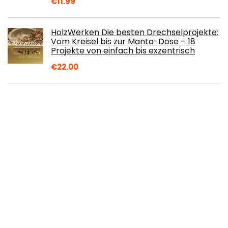
€
11.99
HolzWerken Die besten Drechselprojekte:
Vom Kreisel bis zur Manta-Dose – 18
Projekte von einfach bis exzentrisch
€
22.00
efco – Flachdocht gewachst mit Halter,
Baumwolle, weiß, 3 X 14 X 10 cm, 10 Stück
€
2.66
Youdoit Duftstoff für Kerzen 27 ml
Lebkuchen-Duft + Weiß-Golden Schnur 15
m
€
8.78